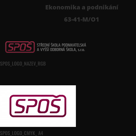
Ekonomika a podnikání
63-41-M/O1
SPOS_LOGO_NAZEV_RGB
SPOS_LOGO_CMYK_ A4