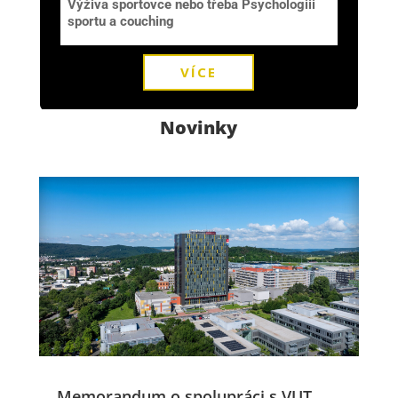
Výživa sportovce nebo třeba Psychologiii
sportu a couching
VÍCE
Novinky
Memorandum o spolupráci s VUT