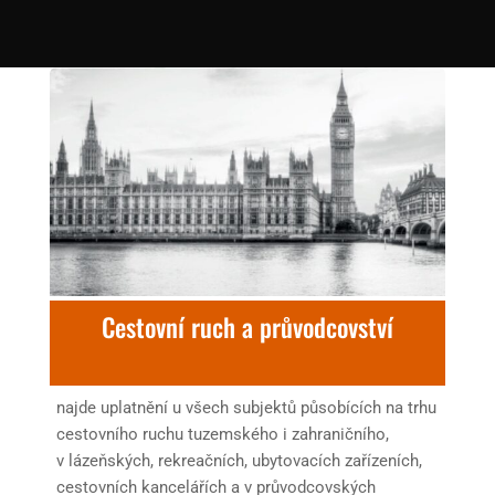
Cestovní ruch a průvodcovství
najde uplatnění u všech subjektů působících na trhu
cestovního ruchu tuzemského i zahraničního,
v lázeňských, rekreačních, ubytovacích zařízeních,
cestovních kancelářích a v průvodcovských