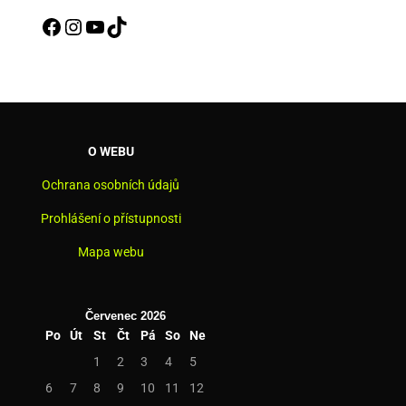
Facebook
Instagram
YouTube
TikTok
O WEBU
Ochrana osobních údajů
Prohlášení o přístupnosti
Mapa webu
Červenec 2026
Po
Út
St
Čt
Pá
So
Ne
1
2
3
4
5
6
7
8
9
10
11
12