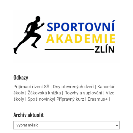
Odkazy
Přijímací řízení SŠ
|
Dny otevřených dveří
|
Kancelář
školy
|
Žákovská knížka
|
Rozvhy a suplování
|
Vize
školy
|
Spoš novinky
|
Přípravný kurz
|
Erasmus+
|
Archív aktualit
Archív
aktualit