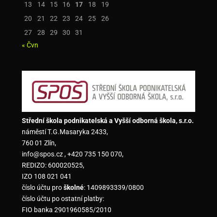
13
14
15
16
17
18
19
20
21
22
23
24
25
26
27
28
29
30
31
« Čvn
Střední škola podnikatelská a Vyšší odborná škola, s.r.o.
náměstí T.G.Masaryka 2433,
760 01 Zlín,
info@spos.cz , +420 735 150 070,
REDIZO: 600020525,
IZO 108 021 041
číslo účtu pro
školné
: 1409893339/0800
číslo účtu po ostatní platby:
FIO banka 2901960585/2010