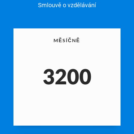
Smlouvě o vzdělávání
MĚSÍČNĚ
3200