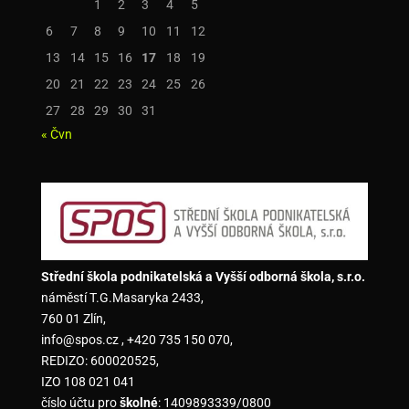
1
2
3
4
5
6
7
8
9
10
11
12
13
14
15
16
17
18
19
20
21
22
23
24
25
26
27
28
29
30
31
« Čvn
Střední škola podnikatelská a Vyšší odborná škola, s.r.o.
náměstí T.G.Masaryka 2433,
760 01 Zlín,
info@spos.cz , +420 735 150 070,
REDIZO: 600020525,
IZO 108 021 041
číslo účtu pro
školné
: 1409893339/0800