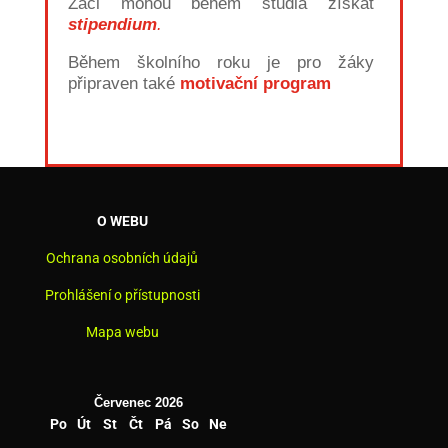
Žáci mohou během studia získat
stipendium
.
Během školního roku je pro žáky
připraven také
motivační program
O WEBU
Ochrana osobních údajů
Prohlášení o přístupnosti
Mapa webu
Červenec 2026
Po
Út
St
Čt
Pá
So
Ne