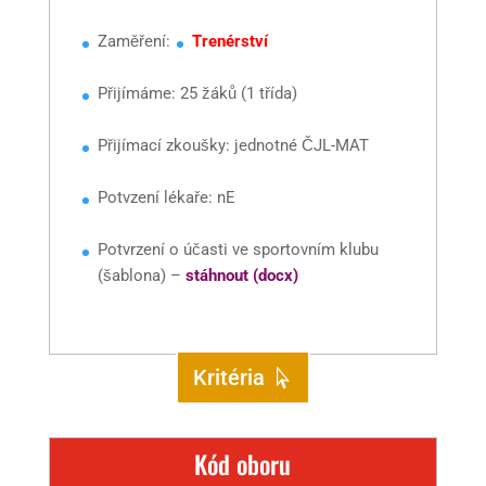
Zaměření:
Trenérství
Přijímáme: 25 žáků (1 třída)
Přijímací zkoušky: jednotné ČJL-MAT
Potvzení lékaře: nE
Potvrzení o účasti ve sportovním klubu
(šablona) –
stáhnout (docx)
Kritéria
Kód oboru