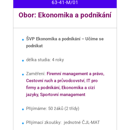
63-41-M/01
Obor: Ekonomika a podnikání
ŠVP Ekonomika a podnikání – Učíme se
podnikat
délka studia: 4 roky
Zaměření:
Firemní management a právo,
Cestovní ruch a průvodcovství
,
IT pro
firmy a podnikání,
Ekonomika a cizí
jazyky,
Sportovní management
Přijímáme: 50 žáků (2 třídy)
Přijímací zkoušky: jednotné ČJL-MAT