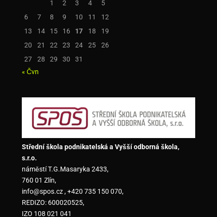
1
2
3
4
5
6
7
8
9
10
11
12
13
14
15
16
17
18
19
20
21
22
23
24
25
26
27
28
29
30
31
« Čvn
Střední škola podnikatelská a Vyšší odborná škola,
s.r.o.
náměstí T.G.Masaryka 2433,
760 01 Zlín,
info@spos.cz , +420 735 150 070,
REDIZO: 600020525,
IZO 108 021 041