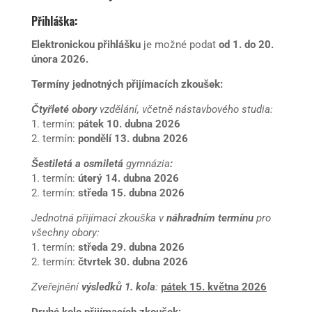
Přihláška:
Elektronickou přihlášku
je možné podat
od 1. do 20.
února 2026.
Termíny jednotných přijímacích zkoušek:
Čtyřleté obory
vzdělání, včetně nástavbového studia:
1. termín:
pátek 10. dubna
2026
2. termín:
pondělí 13. dubna
2026
Šestiletá a osmiletá
gymnázia
:
1. termín:
úterý 14. dubna
2026
2. termín:
středa 15. dubna
2026
Jednotná přijímací zkouška v
náhradním termínu
pro
všechny obory:
1. termín:
středa 29. dubna 2026
2. termín:
čtvrtek 30. dubna 2026
Zveřejnění
výsledků 1. kola
:
pátek 15. května
2026
Druhé kolo přijímacích zkoušek: