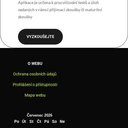
Aplikace je určena k procvičování testů a úloh
zadaných v rámci přijímací zkoušky či maturitní
zkoušky
VYZKOUŠEJTE
O WEBU
Ochrana osobních údajů
Prohlášení o přístupnosti
Mapa webu
Červenec 2026
Po
Út
St
Čt
Pá
So
Ne