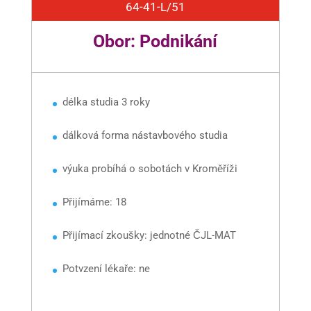
64-41-L/51
Obor: Podnikání
délka studia 3 roky
dálková forma nástavbového studia
výuka probíhá o sobotách v Kroměříži
Přijímáme: 18
Přijímací zkoušky: jednotné ČJL-MAT
Potvzení lékaře: ne