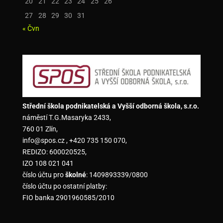
20
21
22
23
24
25
26
27
28
29
30
31
« Čvn
Střední škola podnikatelská a Vyšší odborná škola, s.r.o.
náměstí T.G.Masaryka 2433,
760 01 Zlín,
info@spos.cz , +420 735 150 070,
REDIZO: 600020525,
IZO 108 021 041
číslo účtu pro
školné
: 1409893339/0800
číslo účtu po ostatní platby:
FIO banka 2901960585/2010