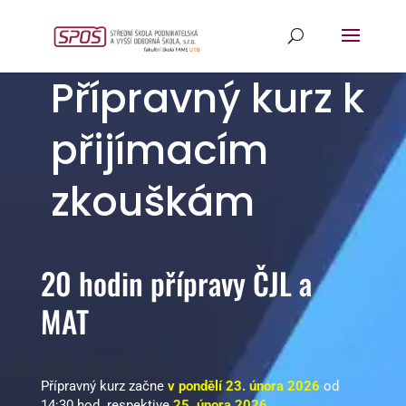
Přípravný kurz k
přijímacím
zkouškám
20 hodin přípravy ČJL a
MAT
Přípravný kurz začne
v pondělí 23. února 2026
od
14:30 hod. respektive
25. února 2026
.