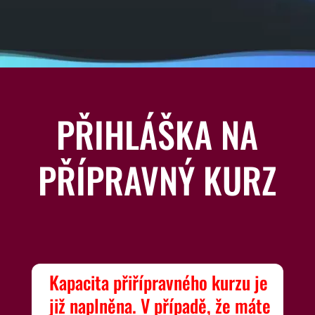
PŘIHLÁŠKA NA
PŘÍPRAVNÝ KURZ
Kapacita přiřípravného kurzu je
již naplněna. V případě, že máte