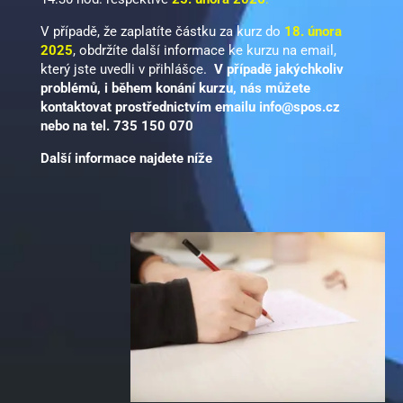
V případě, že zaplatíte částku za kurz do
18. února
2025
, obdržíte další informace ke kurzu na email,
který jste uvedli v přihlášce.
V případě jakýchkoliv
problémů, i během konání kurzu, nás můžete
kontaktovat prostřednictvím
emailu
info
@spos.cz
nebo na tel. 735 150 070
Další informace najdete níže