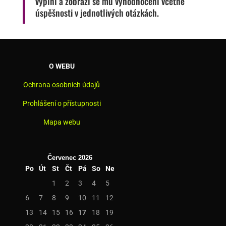
vyplní a zobrazí se mu vyhodnocení včetně
úspěšnosti v jednotlivých otázkách.
O WEBU
Ochrana osobních údajů
Prohlášení o přístupnosti
Mapa webu
Červenec 2026
Po
Út
St
Čt
Pá
So
Ne
1
2
3
4
5
6
7
8
9
10
11
12
13
14
15
16
17
18
19