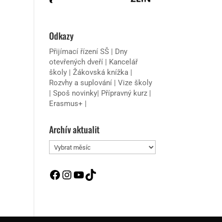
Odkazy
Přijímací řízení SŠ
|
Dny
otevřených dveří
|
Kancelář
školy
|
Žákovská knížka
|
Rozvhy a suplování
|
Vize školy
|
Spoš novinky
|
Přípravný kurz
|
Erasmus+
|
Archív aktualit
Archív
aktualit
Facebook
Instagram
YouTube
TikTok