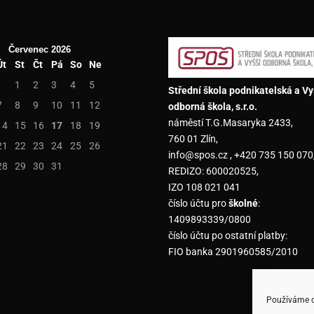
Červenec 2026
Út
St
Čt
Pá
So
Ne
1
2
3
4
5
Střední škola podnikatelská a Vy
7
8
9
10
11
12
odborná škola, s.r.o.
náměstí T.G.Masaryka 2433,
14
15
16
17
18
19
760 01 Zlín,
21
22
23
24
25
26
info@spos.cz , +420 735 150 070
28
29
30
31
REDIZO: 600020525,
IZO 108 021 041
číslo účtu pro
školné
:
1409893339/0800
číslo účtu po ostatní platby:
FIO banka 2901960585/2010
Používáme co