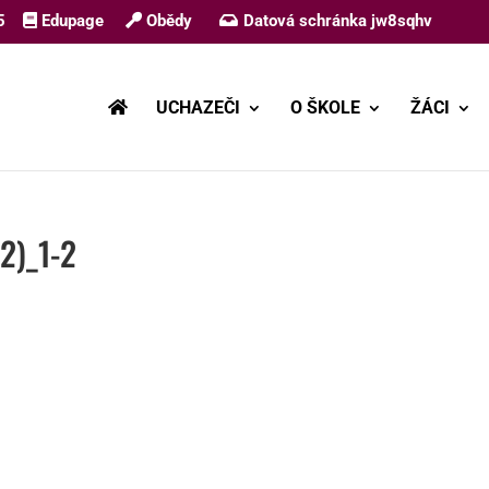
5
Edupage
Obědy
Datová schránka jw8sqhv
UCHAZEČI
O ŠKOLE
ŽÁCI
2)_1-2