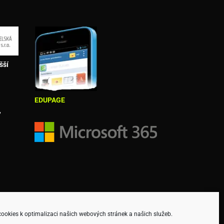
šší
EDUPAGE
,
okies k optimalizaci našich webových stránek a našich služeb.