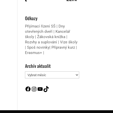
Odkazy
Přijímací řízení SŠ
|
Dny
otevřených dveří
|
Kancelář
školy
|
Žákovská knížka
|
Rozvhy a suplování
|
Vize školy
|
Spoš novinky
|
Přípravný kurz
|
Erasmus+
|
Archív aktualit
Archív
aktualit
Facebook
Instagram
YouTube
TikTok