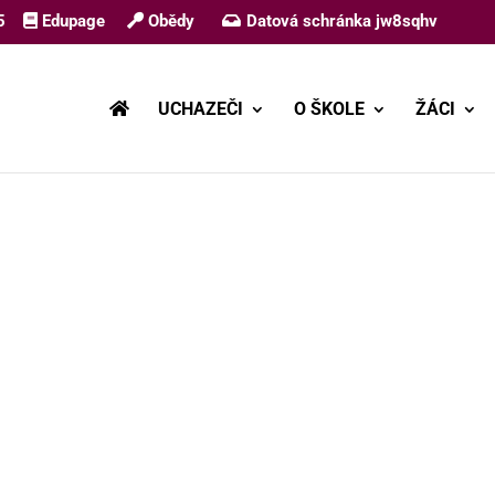
5
Edupage
Obědy
Datová schránka jw8sqhv
UCHAZEČI
O ŠKOLE
ŽÁCI