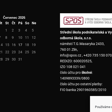
Červenec 2026
Út
St
Čt
Pá
So
Ne
1
2
3
4
5
Střední škola podnikatelská a Vy
7
8
9
10
11
12
odborná škola, s.r.o.
náměstí T.G.Masaryka 2433,
14
15
16
17
18
19
760 01 Zlín,
21
22
23
24
25
26
info@spos.cz , +420 735 150 070
28
29
30
31
REDIZO: 600020525,
IZO 108 021 041
číslo účtu pro
školné
:
1409893339/0800
číslo účtu po ostatní platby:
FIO banka 2901960585/2010
Používáme co