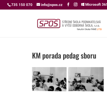
Microsoft 36
735 150 070
info@spos.cz
KM porada pedag sboru