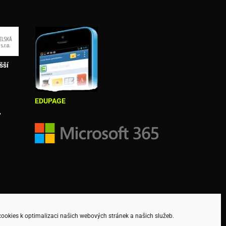
šší
EDUPAGE
,
okies k optimalizaci našich webových stránek a našich služeb.