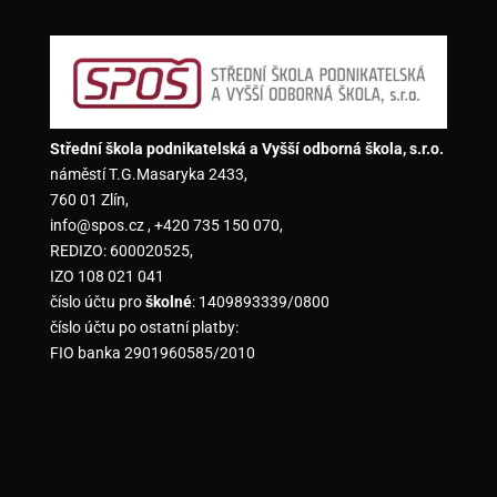
Střední škola podnikatelská a Vyšší odborná škola, s.r.o.
náměstí T.G.Masaryka 2433,
760 01 Zlín,
info@spos.cz , +420 735 150 070,
REDIZO: 600020525,
IZO 108 021 041
číslo účtu pro
školné
: 1409893339/0800
číslo účtu po ostatní platby:
FIO banka 2901960585/2010