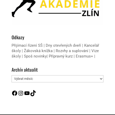
Odkazy
Přijímací řízení SŠ
|
Dny otevřených dveří
|
Kancelář
školy
|
Žákovská knížka
|
Rozvhy a suplování
|
Vize
školy
|
Spoš novinky
|
Přípravný kurz
|
Erasmus+
|
Archív aktualit
Archív
aktualit
Facebook
Instagram
YouTube
TikTok