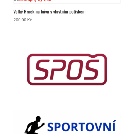
Velký Hrnek na kávu s vlastním potiskem
200,00
Kč