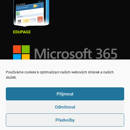
EDUPAGE
Používáme cookies k optimalizaci našich webových stránek a našich
služeb.
Příjmout
Odmítnout
Copyright © Střední škola podnikatelská a Vyšší
Předvolby
odborná škola, s.r.o.
Designed & created by David Martinek