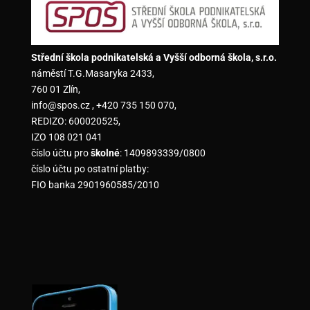
Střední škola podnikatelská a Vyšší odborná škola, s.r.o.
náměstí T.G.Masaryka 2433,
760 01 Zlín,
info@spos.cz , +420 735 150 070,
REDIZO: 600020525,
IZO 108 021 041
číslo účtu pro
školné
: 1409893339/0800
číslo účtu po ostatní platby:
FIO banka 2901960585/2010