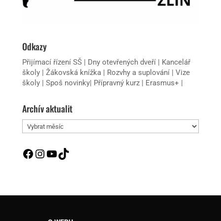
Odkazy
Přijímací řízení SŠ
|
Dny otevřených dveří
|
Kancelář
školy
|
Žákovská knížka
|
Rozvhy a suplování
|
Vize
školy
|
Spoš novinky
|
Přípravný kurz
|
Erasmus+
|
Archív aktualit
Archív
aktualit
Facebook
Instagram
YouTube
TikTok