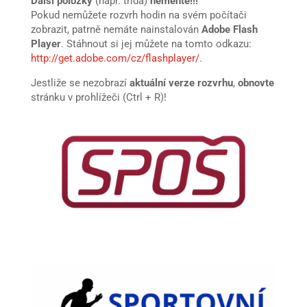
Další položky
(např. třída)
neměňte!!!
Pokud nemůžete rozvrh hodin na svém počítači
zobrazit, patrně nemáte nainstalován
Adobe Flash
Player
. Stáhnout si jej můžete na tomto odkazu:
http://get.adobe.com/cz/flashplayer/
.
Jestliže se nezobrazí
aktuální verze rozvrhu
,
obnovte
stránku v prohlížeči (Ctrl + R)!