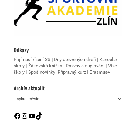
Odkazy
Přijímací řízení SŠ
|
Dny otevřených dveří
|
Kancelář
školy
|
Žákovská knížka
|
Rozvhy a suplování
|
Vize
školy
|
Spoš novinky
|
Přípravný kurz
|
Erasmus+
|
Archív aktualit
Archív
aktualit
Facebook
Instagram
YouTube
TikTok