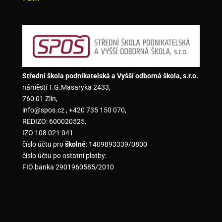
Střední škola podnikatelská a Vyšší odborná škola, s.r.o.
náměstí T.G.Masaryka 2433,
760 01 Zlín,
info@spos.cz , +420 735 150 070,
REDIZO: 600020525,
IZO 108 021 041
číslo účtu pro
školné
: 1409893339/0800
číslo účtu po ostatní platby:
FIO banka 2901960585/2010