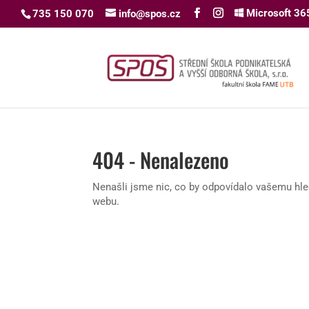
Microsoft 36
735 150 070
info@spos.cz
404 - Nenalezeno
Nenašli jsme nic, co by odpovídalo vašemu hled
webu.