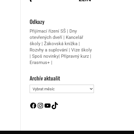
Odkazy
Přijímací řízení SŠ
|
Dny
otevřených dveří
|
Kancelář
školy
|
Žákovská knížka
|
Rozvhy a suplování
|
Vize školy
|
Spoš novinky
|
Přípravný kurz
|
Erasmus+
|
Archív aktualit
Archív
aktualit
Facebook
Instagram
YouTube
TikTok