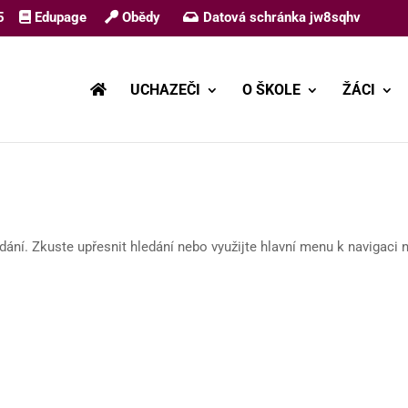
5
Edupage
Obědy
Datová schránka jw8sqhv
UCHAZEČI
O ŠKOLE
ŽÁCI
ání. Zkuste upřesnit hledání nebo využijte hlavní menu k navigaci 