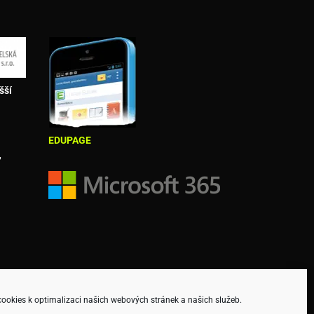
šší
EDUPAGE
,
okies k optimalizaci našich webových stránek a našich služeb.