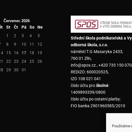
Červenec 2026
Út
St
Čt
Pá
So
Ne
1
2
3
4
5
Střední škola podnikatelská a Vy
7
8
9
10
11
12
odborná škola, s.r.o.
náměstí T.G.Masaryka 2433,
14
15
16
17
18
19
760 01 Zlín,
21
22
23
24
25
26
info@spos.cz , +420 735 150 070
28
29
30
31
REDIZO: 600020525,
IZO 108 021 041
číslo účtu pro
školné
:
1409893339/0800
číslo účtu po ostatní platby:
FIO banka 2901960585/2010
Používáme co