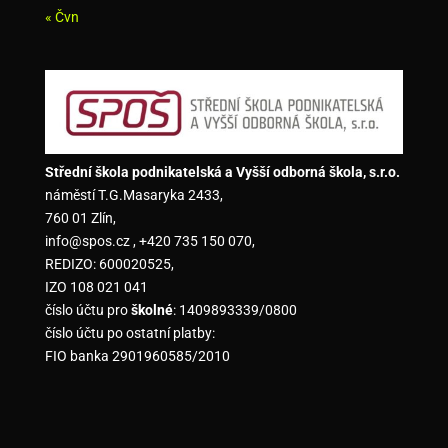
« Čvn
Střední škola podnikatelská a Vyšší odborná škola, s.r.o.
náměstí T.G.Masaryka 2433,
760 01 Zlín,
info@spos.cz , +420 735 150 070,
REDIZO: 600020525,
IZO 108 021 041
číslo účtu pro
školné
: 1409893339/0800
číslo účtu po ostatní platby:
FIO banka 2901960585/2010