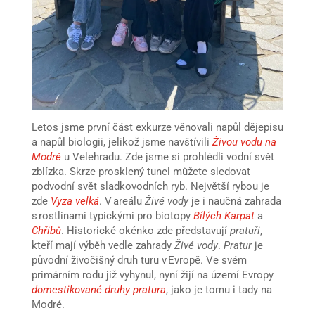
Letos jsme první část exkurze věnovali napůl dějepisu
a napůl biologii, jelikož jsme navštívili
Živou vodu na
Modré
u Velehradu. Zde jsme si prohlédli vodní svět
zblízka. Skrze prosklený tunel můžete sledovat
podvodní svět sladkovodních ryb. Největší rybou je
zde
Vyza velká
. V areálu
Živé vody
je i naučná zahrada
s rostlinami typickými pro biotopy
Bílých Karpat
a
Chřibů
. Historické okénko zde představují
pratuři
,
kteří mají výběh vedle zahrady
Živé vody
.
Pratur
je
původní živočišný druh turu v Evropě. Ve svém
primárním rodu již vyhynul, nyní žijí na území Evropy
domestikované druhy pratura
, jako je tomu i tady na
Modré.