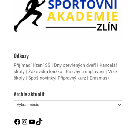
Odkazy
Přijímací řízení SŠ
|
Dny otevřených dveří
|
Kancelář
školy
|
Žákovská knížka
|
Rozvhy a suplování
|
Vize
školy
|
Spoš novinky
|
Přípravný kurz
|
Erasmus+
|
Archív aktualit
Archív
aktualit
Facebook
Instagram
YouTube
TikTok