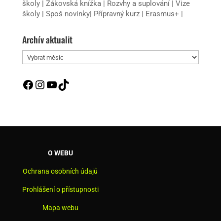
školy
|
Žákovská knížka
|
Rozvhy a suplování
|
Vize
školy
|
Spoš novinky
|
Přípravný kurz
|
Erasmus+
|
Archív aktualit
Archív
aktualit
Facebook
Instagram
YouTube
TikTok
O WEBU
Ochrana osobních údajů
Prohlášení o přístupnosti
Mapa webu