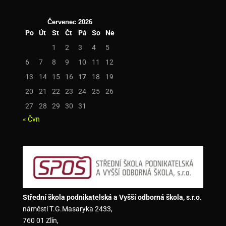
Červenec 2026
Po
Út
St
Čt
Pá
So
Ne
1
2
3
4
5
6
7
8
9
10
11
12
13
14
15
16
17
18
19
20
21
22
23
24
25
26
27
28
29
30
31
« Čvn
Střední škola podnikatelská a Vyšší odborná škola, s.r.o.
náměstí T.G.Masaryka 2433,
760 01 Zlín,