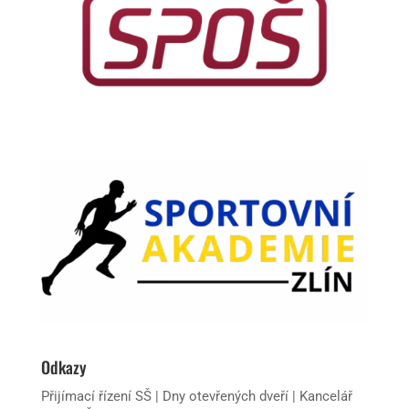
Odkazy
Přijímací řízení SŠ
|
Dny otevřených dveří
|
Kancelář