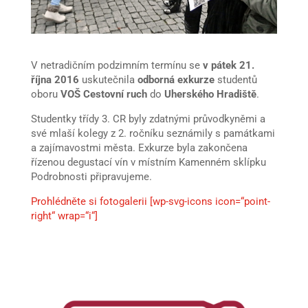
V netradičním podzimním termínu se
v pátek 21.
října 2016
uskutečnila
odborná exkurze
studentů
oboru
VOŠ Cestovní ruch
do
Uherského Hradiště
.
Studentky třídy 3. CR byly zdatnými průvodkyněmi a
své mlaší kolegy z 2. ročníku seznámily s památkami
a zajímavostmi města. Exkurze byla zakončena
řízenou degustací vín v místním Kamenném sklípku
Podrobnosti připravujeme.
Prohlédněte si fotogalerii [wp-svg-icons icon=“point-
right“ wrap=“i“]