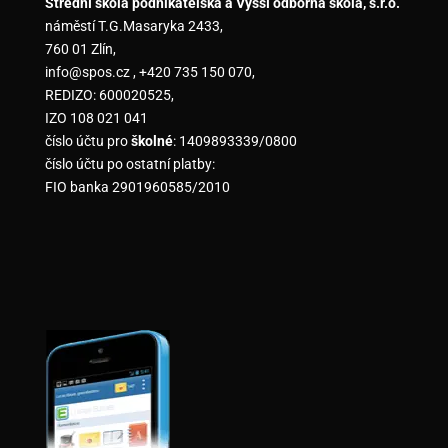
Střední škola podnikatelská a Vyšší odborná škola, s.r.o.
náměstí T.G.Masaryka 2433,
760 01 Zlín,
info@spos.cz , +420 735 150 070,
REDIZO: 600020525,
IZO 108 021 041
číslo účtu pro
školné
: 1409893339/0800
číslo účtu po ostatní platby:
FIO banka 2901960585/2010