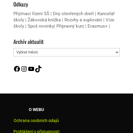
Odkazy
Přijímací řízení SŠ
|
Dny otevřených dveří
|
Kancelář
školy
|
Žákovská knížka
|
Rozvhy a suplování
|
Vize
školy
|
Spoš novinky
|
Přípravný kurz
|
Erasmus+
|
Archív aktualit
Archív
aktualit
Facebook
Instagram
YouTube
TikTok
O WEBU
Ochrana osobních údajů
Prohlášení o přístupnosti