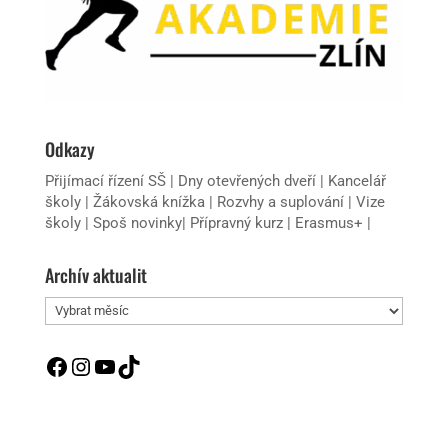
Odkazy
Přijímací řízení SŠ
|
Dny otevřených dveří
|
Kancelář
školy
|
Žákovská knížka
|
Rozvhy a suplování
|
Vize
školy
|
Spoš novinky
|
Přípravný kurz
|
Erasmus+
|
Archív aktualit
Archív
aktualit
Facebook
Instagram
YouTube
TikTok