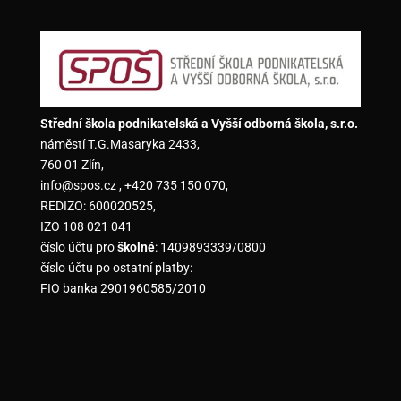
Střední škola podnikatelská a Vyšší odborná škola, s.r.o.
náměstí T.G.Masaryka 2433,
760 01 Zlín,
info@spos.cz , +420 735 150 070,
REDIZO: 600020525,
IZO 108 021 041
číslo účtu pro
školné
: 1409893339/0800
číslo účtu po ostatní platby:
FIO banka 2901960585/2010