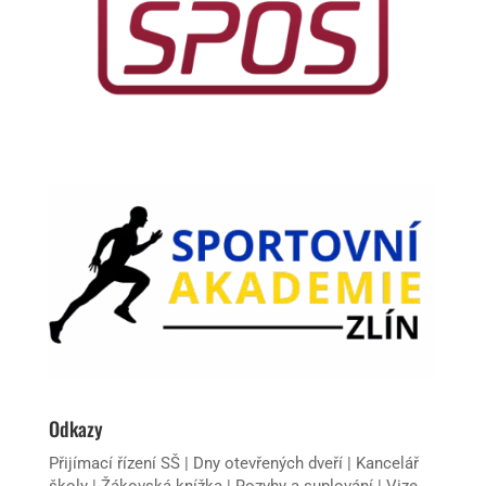
Odkazy
Přijímací řízení SŠ
|
Dny otevřených dveří
|
Kancelář
školy
|
Žákovská knížka
|
Rozvhy a suplování
|
Vize