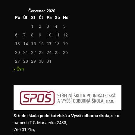
Červenec 2026
Po
Út
St
Čt
Pá
So
Ne
1
2
3
4
5
6
7
8
9
10
11
12
13
14
15
16
17
18
19
20
21
22
23
24
25
26
27
28
29
30
31
« Čvn
Střední škola podnikatelská a Vyšší odborná škola, s.r.o.
náměstí T.G.Masaryka 2433,
760 01 Zlín,