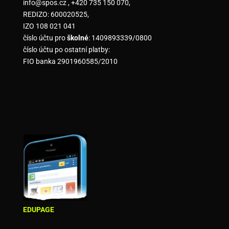
info@spos.cz , +420 735 150 070,
REDIZO: 600020525,
IZO 108 021 041
číslo účtu pro
školné
: 1409893339/0800
číslo účtu po ostatní platby:
FIO banka 2901960585/2010
EDUPAGE