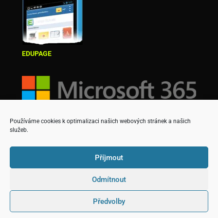
EDUPAGE
Používáme cookies k optimalizaci našich webových stránek a našich
služeb.
Příjmout
Odmítnout
Copyright © Střední škola podnikatelská a Vyšší
Předvolby
odborná škola, s.r.o.
Designed & created by David Martinek