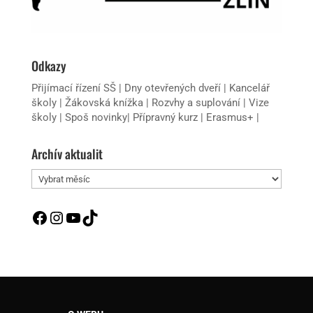
Odkazy
Přijímací řízení SŠ
|
Dny otevřených dveří
|
Kancelář
školy
|
Žákovská knížka
|
Rozvhy a suplování
|
Vize
školy
|
Spoš novinky
|
Přípravný kurz
|
Erasmus+
|
Archív aktualit
Archív
aktualit
Facebook
Instagram
YouTube
TikTok