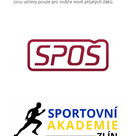
jsou určeny pouze pro rodiče nově přijatých žáků.