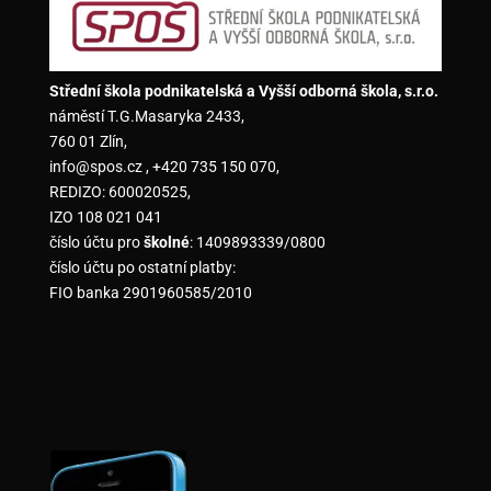
Střední škola podnikatelská a Vyšší odborná škola, s.r.o.
náměstí T.G.Masaryka 2433,
760 01 Zlín,
info@spos.cz , +420 735 150 070,
REDIZO: 600020525,
IZO 108 021 041
číslo účtu pro
školné
: 1409893339/0800
číslo účtu po ostatní platby:
FIO banka 2901960585/2010