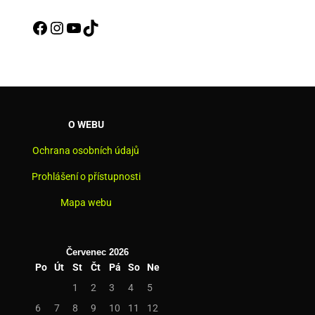
Facebook
Instagram
YouTube
TikTok
O WEBU
Ochrana osobních údajů
Prohlášení o přístupnosti
Mapa webu
Červenec 2026
Po
Út
St
Čt
Pá
So
Ne
1
2
3
4
5
6
7
8
9
10
11
12