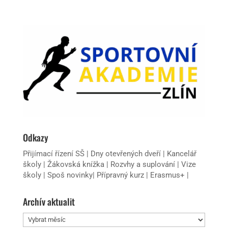
Odkazy
Přijímací řízení SŠ
|
Dny otevřených dveří
|
Kancelář
školy
|
Žákovská knížka
|
Rozvhy a suplování
|
Vize
školy
|
Spoš novinky
|
Přípravný kurz
|
Erasmus+
|
Archív aktualit
Archív
aktualit