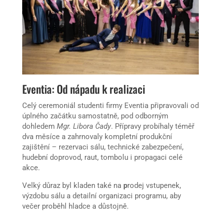
Eventia: Od nápadu k realizaci
Celý ceremoniál studenti firmy Eventia připravovali od
úplného začátku samostatně, pod odborným
dohledem
Mgr. Libora Čady
. Přípravy probíhaly téměř
dva měsíce a zahrnovaly kompletní produkční
zajištění – rezervaci sálu, technické zabezpečení,
hudební doprovod, raut, tombolu i propagaci celé
akce.
Velký důraz byl kladen také na
p
rodej vstupenek,
výzdobu sálu a detailní organizaci programu, aby
večer proběhl hladce a důstojně.