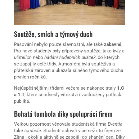
Soutěže, smích a týmový duch
Pasování nebylo pouze slavnostní, ale také
zábavné
.
Pro nové studenty byly připraveny soutěže, jako
kvíz o
učitelích
nebo
hádání hudebních ukázek
, do kterých
se zapojily celé třídy. Atmosféra byla soutěživá a
přátelská zároveň a ukázala silného týmového ducha
prvních ročníků.
Nejúspěšnějšími třídami večera se nakonec staly
1.C
a 1.T
, které si odnesly vítězství i zasloužený potlesk
publika.
Bohatá tombola díky spolupráci firem
Velkou pozornost věnovala studentská firma
Eventia
také
tombole
. Studenti oslovili více než sto firem ze
Zlína i okolí a aktivně se zapojili do shánění cen. Díky