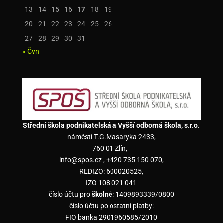
13
14
15
16
17
18
19
20
21
22
23
24
25
26
27
28
29
30
31
« Čvn
Střední škola podnikatelská a Vyšší odborná škola, s.r.o.
náměstí T.G.Masaryka 2433,
760 01 Zlín,
info@spos.cz , +420 735 150 070,
REDIZO: 600020525,
IZO 108 021 041
číslo účtu pro
školné
: 1409893339/0800
číslo účtu po ostatní platby:
FIO banka 2901960585/2010