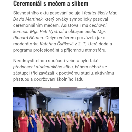
Ceremoniál s mečem a slibem
Slavnostního aktu pasování se ujali
ředitel školy Mgr.
David Martinek
, který prváky symbolicky pasoval
ceremoniálním mečem. Asistovali mu
cechovní
komisař Mgr. Petr Vystrčil
a
obhájce cechu Mgr.
Richard Němec
. Celým večerem provázela jako
moderátorka
Kateřina Čuříková z 2. T
, která dodala
programu profesionální a příjemnou atmosféru.
Neodmyslitelnou součástí večera bylo také
přednesení studentského slibu
, během něhož se
zástupci tříd zavázali k poctivému studiu, aktivnímu
přístupu a dodržování školního řádu.