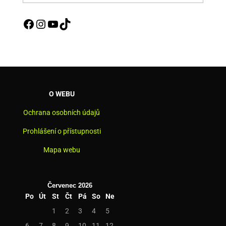
aktualit
Facebook
Instagram
YouTube
TikTok
O WEBU
Ochrana osobních údajů
Prohlášení o přístupnosti
Mapa webu
Červenec 2026
Po
Út
St
Čt
Pá
So
Ne
1
2
3
4
5
6
7
8
9
10
11
12