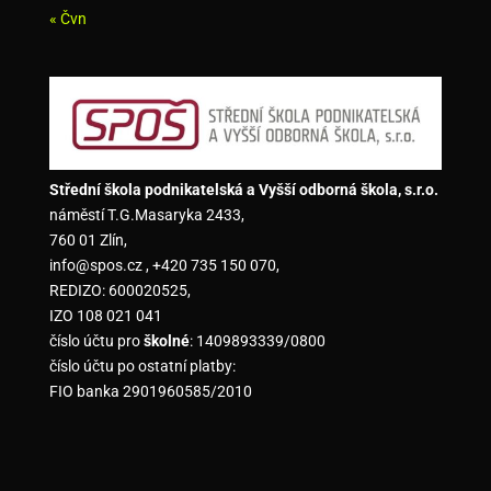
« Čvn
Střední škola podnikatelská a Vyšší odborná škola, s.r.o.
náměstí T.G.Masaryka 2433,
760 01 Zlín,
info@spos.cz , +420 735 150 070,
REDIZO: 600020525,
IZO 108 021 041
číslo účtu pro
školné
: 1409893339/0800
číslo účtu po ostatní platby:
FIO banka 2901960585/2010