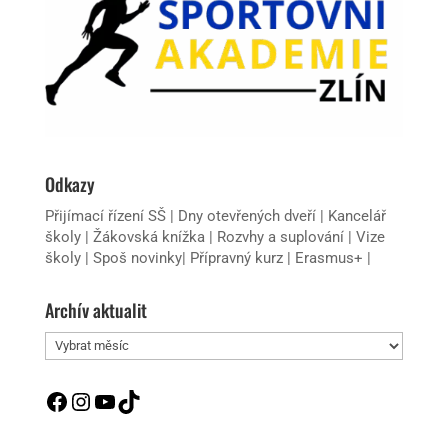
Odkazy
Přijímací řízení SŠ
|
Dny otevřených dveří
|
Kancelář
školy
|
Žákovská knížka
|
Rozvhy a suplování
|
Vize
školy
|
Spoš novinky
|
Přípravný kurz
|
Erasmus+
|
Archív aktualit
Archív
aktualit
Facebook
Instagram
YouTube
TikTok