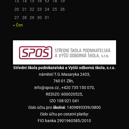
13
14
15
16
17
18
19
20
21
22
23
24
25
26
27
28
29
30
31
« Čvn
Střední škola podnikatelská a Vyšší odborná škola, s.r.o.
náměstí T.G.Masaryka 2433,
760 01 Zlín,
info@spos.cz , +420 735 150 070,
REDIZO: 600020525,
IZO 108 021 041
číslo účtu pro
školné
: 1409893339/0800
číslo účtu po ostatní platby:
FIO banka 2901960585/2010