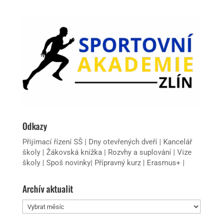
Odkazy
Přijímací řízení SŠ
|
Dny otevřených dveří
|
Kancelář
školy
|
Žákovská knížka
|
Rozvhy a suplování
|
Vize
školy
|
Spoš novinky
|
Přípravný kurz
|
Erasmus+
|
Archív aktualit
Archív
aktualit