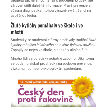
Studenti tak nejen pomáhali s prodejem kytiček, ale
zároveň šířili důležité informace. Právě prevence a
včasná diagnostika mohou výrazně zvýšit šanci na
úspěšnou léčbu.
Žluté kytičky pomáhaly ve škole i ve
městě
Studentky ze studentské firmy prodávaly tradiční
žluté
kytičky měsíčku lékařského se světle fialovou stužkou
.
Zapojily se nejen ve škole, ale také v ulicích Zlín.
Mnoho lidí se do sbírky ochotně zapojilo. Díky tomu
se podařilo získat prostředky na podporu prevence,
výzkumu i pomoci onkologickým pacientům.