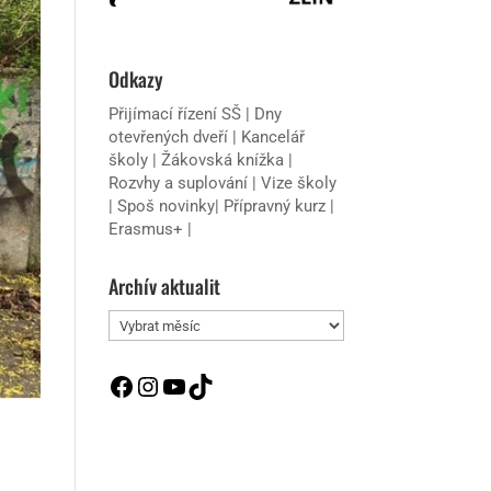
Odkazy
Přijímací řízení SŠ
|
Dny
otevřených dveří
|
Kancelář
školy
|
Žákovská knížka
|
Rozvhy a suplování
|
Vize školy
|
Spoš novinky
|
Přípravný kurz
|
Erasmus+
|
Archív aktualit
Archív
aktualit
Facebook
Instagram
YouTube
TikTok