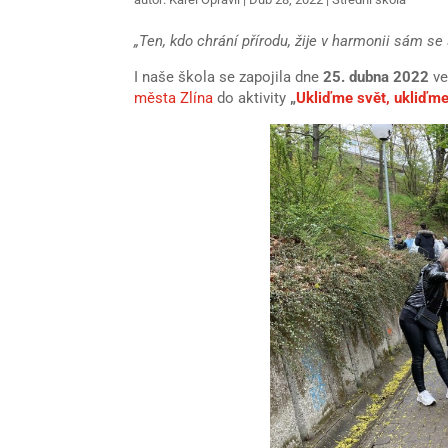
„Ten, kdo chrání přírodu, žije v harmonii sám se
I naše škola se zapojila dne
25. dubna 2022
ve
města Zlína
do aktivity
„
Ukliďme svět, ukliďm