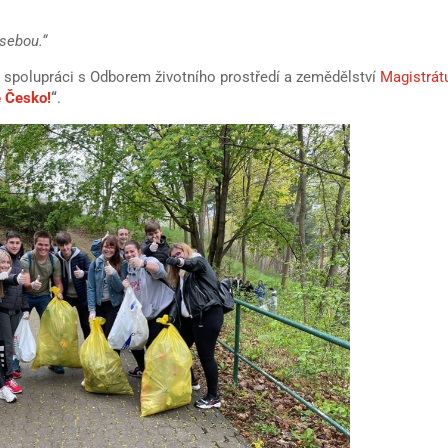
 sebou.“
 spolupráci s Odborem životního prostředí a zemědělství
Magistrát
e Česko!
“
.