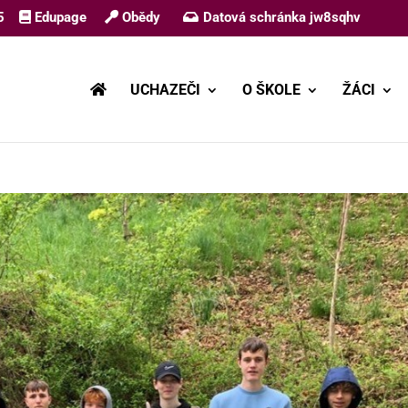
5
Edupage
Obědy
Datová schránka jw8sqhv
UCHAZEČI
O ŠKOLE
ŽÁCI