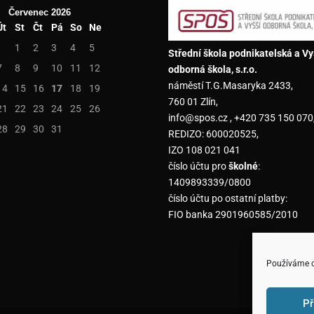
Červenec 2026
Út
St
Čt
Pá
So
Ne
1
2
3
4
5
Střední škola podnikatelská a Vy
7
8
9
10
11
12
odborná škola, s.r.o.
náměstí T.G.Masaryka 2433,
14
15
16
17
18
19
760 01 Zlín,
21
22
23
24
25
26
info@spos.cz , +420 735 150 070
28
29
30
31
REDIZO: 600020525,
IZO 108 021 041
číslo účtu pro
školné
:
1409893339/0800
číslo účtu po ostatní platby:
FIO banka 2901960585/2010
Používáme co
Př