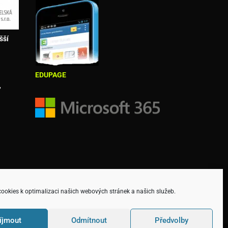
šší
EDUPAGE
,
okies k optimalizaci našich webových stránek a našich služeb.
íjmout
Odmítnout
Předvolby