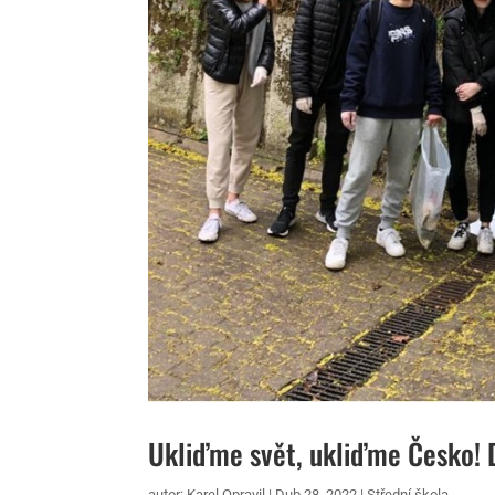
Ukliďme svět, ukliďme Česko!
autor:
Karel Opravil
|
Dub 28, 2022
|
Střední škola