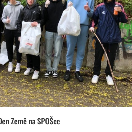
 Den Země na SPOŠce