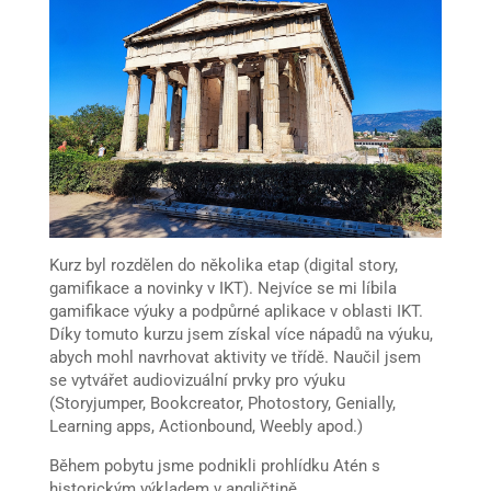
Kurz byl rozdělen do několika etap (digital story,
gamifikace a novinky v IKT). Nejvíce se mi líbila
gamifikace výuky a podpůrné aplikace v oblasti IKT.
Díky tomuto kurzu jsem získal více nápadů na výuku,
abych mohl navrhovat aktivity ve třídě. Naučil jsem
se vytvářet audiovizuální prvky pro výuku
(Storyjumper, Bookcreator, Photostory, Genially,
Learning apps, Actionbound, Weebly apod.)
Během pobytu jsme podnikli prohlídku Atén s
historickým výkladem v angličtině.