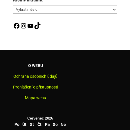
Archív
aktualit
Facebook
Instagram
YouTube
TikTok
O WEBU
Ochrana osobních údajů
Prohlášení o přístupnosti
Mapa webu
Červenec 2026
Po
Út
St
Čt
Pá
So
Ne