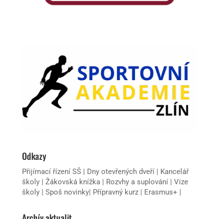
Odkazy
Přijímací řízení SŠ
|
Dny otevřených dveří
|
Kancelář
školy
|
Žákovská knížka
|
Rozvhy a suplování
|
Vize
školy
|
Spoš novinky
|
Přípravný kurz
|
Erasmus+
|
Archív aktualit