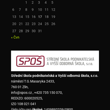
1
2
3
4
5
6
7
8
9
10
11
12
13
14
15
16
17
18
19
20
21
22
23
24
25
26
27
28
29
30
31
« Čvn
Střední škola podnikatelská a Vyšší odborná škola, s.r.o.
náměstí T.G.Masaryka 2433,
760 01 Zlín,
info@spos.cz , +420 735 150 070,
REDIZO: 600020525,
IZO 108 021 041
číslo účtu pro
školné
: 1409893339/0800