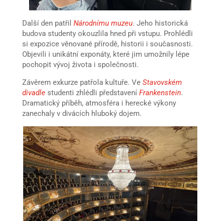
Další den patřil
Národnímu muzeu
. Jeho historická
budova studenty okouzlila hned při vstupu. Prohlédli
si expozice věnované přírodě, historii i současnosti.
Objevili i unikátní exponáty, které jim umožnily lépe
pochopit vývoj života i společnosti.
Závěrem exkurze patřola kultuře. Ve
Stavovském
divadle
studenti zhlédli představení
Frankenstein
.
Dramatický příběh, atmosféra i herecké výkony
zanechaly v divácích hluboký dojem.