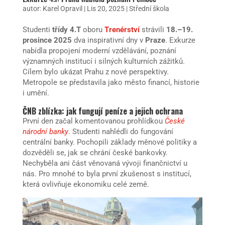
autor:
Karel Opravil
|
Lis 20, 2025
|
Střední škola
Studenti
třídy 4.T
oboru
Trenérství
strávili
18.–19.
prosince 2025
dva inspirativní dny v
Praze
. Exkurze
nabídla propojení moderní vzdělávání, poznání
významných institucí i silných kulturních zážitků.
Cílem bylo ukázat Prahu z nové perspektivy.
Metropole se představila jako město financí, historie
i umění.
ČNB zblízka: jak fungují peníze a jejich ochrana
První den začal komentovanou prohlídkou
České
národní banky
. Studenti nahlédli do fungování
centrální banky. Pochopili základy měnové politiky a
dozvěděli se, jak se chrání české bankovky.
Nechyběla ani část věnovaná vývoji finančnictví u
nás. Pro mnohé to byla první zkušenost s institucí,
která ovlivňuje ekonomiku celé země.