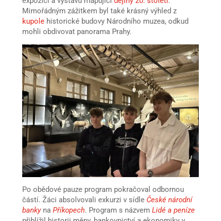
expozici a výstavu mapující
dějiny 20. století
.
Mimořádným zážitkem byl také krásný výhled z
kupole
historické budovy Národního muzea, odkud
mohli obdivovat panorama Prahy.
Po obědové pauze program pokračoval odbornou
částí. Žáci absolvovali exkurzi v sídle
České národní
banky
na
Příkopech
. Program s názvem
Lidé a peníze
přiblížil historii měny, bankovnictví a ekonomiky v