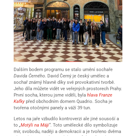
Dalším bodem programu se stalo umění sochaře
Davida Černého
. David Černý je český umělec a
sochař známý hlavně díky své provokativní tvorbě.
Jeho díla můžete vidět ve veřejných prostorech Prahy.
První socha, kterou jsme viděli, byla
hlava Franze
Kafky
před obchodním domem Quadrio. Socha je
tvořena otočnými panely a váží 39 tun.
Letos na jaře vzbudilo kontroverzi ale jiné sousoší a
to
„
Motýli na Máji
“
. Toto umělecké dílo symbolizuje
mír, svobodu, naději a demokracii a je tvořeno dvěma