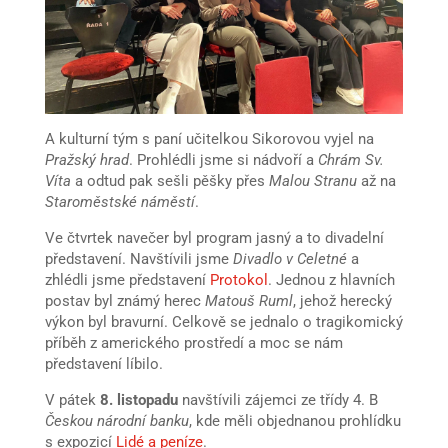
A kulturní tým s paní učitelkou Sikorovou vyjel na
Pražský hrad
. Prohlédli jsme si nádvoří a
Chrám Sv.
Víta
a odtud pak sešli pěšky přes
Malou Stranu
až na
Staroměstské náměstí
.
Ve čtvrtek navečer byl program jasný a to divadelní
představení. Navštívili jsme
Divadlo v Celetné
a
zhlédli jsme představení
Protokol
. Jednou z hlavních
postav byl známý herec
Matouš Ruml
, jehož herecký
výkon byl bravurní. Celkově se jednalo o tragikomický
příběh z amerického prostředí a moc se nám
představení líbilo.
V pátek
8. listopadu
navštívili zájemci ze třídy 4. B
Českou národní banku
, kde měli objednanou prohlídku
s expozicí
Lidé a peníze
.