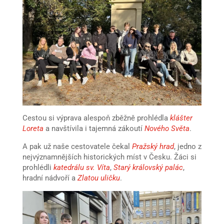
Cestou si výprava alespoň zběžně prohlédla
klášter
Loreta
a navštívila i tajemná zákoutí
Nového Světa
.
A pak už naše cestovatele čekal
Pražský hrad
, jedno z
nejvýznamnějších historických míst v Česku. Žáci si
prohlédli
katedrálu sv. Víta
,
Starý královský palác
,
hradní nádvoří a
Zlatou uličku
.