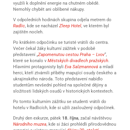
využili k doplnění energie na chutném obědě.
Nemohly chybět ani oblíbené nákupy.
V odpoledních hodinách skupina odjela metrem do
Radlic
, kde se nacházel
Zleep Hotel
, ve kterém byl
zajištěn nocleh.
Po krátkém odpočinku se turisté vrátili do centra.
Večer čekal žáky kulturní zážitek v podobě
představení „
Zapomenutou cestou Praha – Lvov
“,
které se konalo v
Městských divadlech pražských
.
Hlavními protagonisty byli
Eva Salzmannová
a mladí
herci, kteří ztvárnili příběhy mapující osudy českého a
ukrajinského národa. Toto představení nabídlo
studentům nevšední pohled na společné dějiny a
složitosti lidských osudů v historických kontextech.
Po tomto kulturním zážitku se studenti vrátili do
hotelu v Radlicích, kde si užili zasloužený odpočinek.
Druhý den exkurze, pátek
18. října
, začal návštěvou
Národního muzea
, kde si žáci prohlédli přírodovědnou