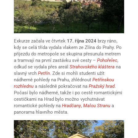
Exkurze začala ve čtvrtek
17. října 2024
brzy ráno,
kdy se celá třída vydala vlakem ze Zlína do Prahy. Po
příjezdu do metropole se skupina přesunula metrem
a tramvají na první zastávku své cesty –
Pohořelec
,
odkud se vydala přes areál
Strahovského kláštera
na
slavný vrch
Petřín
. Zde si mohli studenti užít
nádherné pohledy na Prahu, zhlédnout
Petřínskou
rozhlednu
a následně pokračovat na
Pražský hrad
.
Počasí bylo nádherné, takže i po cestě romantickými
cestičkami na Hrad bylo možno vychutnávat
romantické pohledy na
Hradčany
,
Malou Stranu
a
panorama hlavního města.