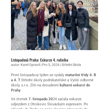
Listopadová Praha: Exkurze 4. ročníku
autor:
Karel Opravil
|
Pro 5, 2024
|
Střední škola
První listopadový týden se vydaly
maturitní třídy 4. B
a 4. T
Střední školy podnikatelské a Vyšší odborné
školy, s.r.o. Zlín na dvoudenní
kulturní exkurzi do
Prahy
.
Ve čtvrtek
7. listopadu 20
24 začala exkurze
odjezdem z Otrokovic Slováckým expresem. Po