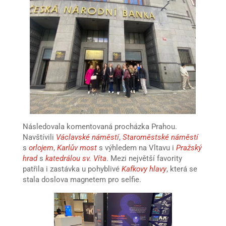
Následovala komentovaná procházka Prahou.
Navštívili
Václavské náměstí
,
Staroměstské náměstí
s
orlojem
,
Karlův most
s výhledem na Vltavu i
Pražský
hrad
s
katedrálou sv. Víta
. Mezi největší favority
patřila i zastávka u pohyblivé
Kafkovy hlavy
, která se
stala doslova magnetem pro selfie.