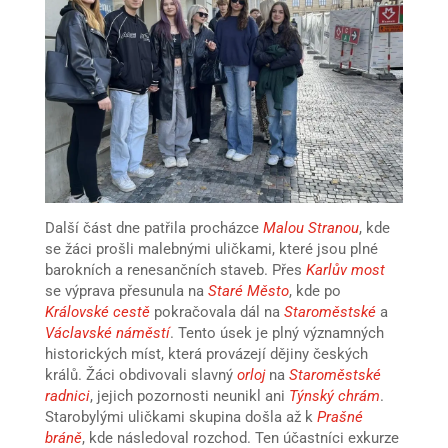
Další část dne patřila procházce
Malou Stranou
, kde
se žáci prošli malebnými uličkami, které jsou plné
barokních a renesančních staveb. Přes
Karlův most
se výprava přesunula na
Staré Město
, kde po
Královské cestě
pokračovala dál na
Staroměstské
a
Václavské náměstí
. Tento úsek je plný významných
historických míst, která provázejí dějiny českých
králů. Žáci obdivovali slavný
orloj
na
Staroměstské
radnici
, jejich pozornosti neunikl ani
Týnský chrám
.
Starobylými uličkami skupina došla až k
Prašné
bráně
, kde následoval rozchod. Ten účastníci exkurze