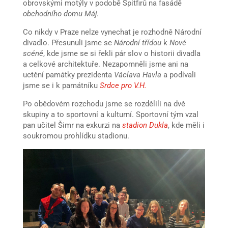
obrovskými motýly v podobě Spitfirů na fasádě
obchodního domu Máj
.
Co nikdy v Praze nelze vynechat je rozhodně Národní
divadlo. Přesunuli jsme se
Národní třídou
k
Nové
scéně
, kde jsme se si řekli pár slov o historii divadla
a celkové architektuře. Nezapomněli jsme ani na
uctění památky prezidenta
Václava Havla
a podívali
jsme se i k památníku
Srdce pro V.H.
Po obědovém rozchodu jsme se rozdělili na dvě
skupiny a to sportovní a kulturní. Sportovní tým vzal
pan učitel Šimr na exkurzi na
stadion Dukla
, kde měli i
soukromou prohlídku stadionu.