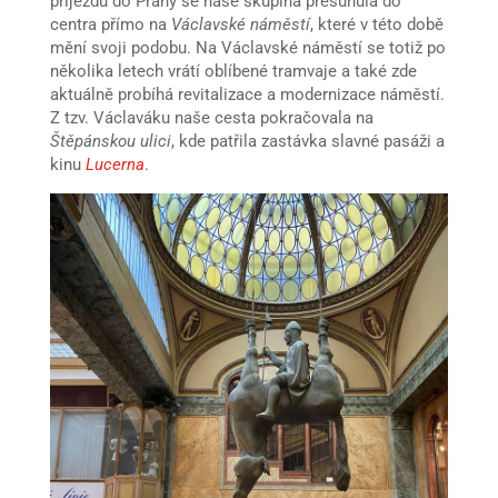
příjezdu do Prahy se naše skupina přesunula do
centra přímo na
Václavské náměstí
, které v této době
mění svoji podobu. Na Václavské náměstí se totiž po
několika letech vrátí oblíbené tramvaje a také zde
aktuálně probíhá revitalizace a modernizace náměstí.
Z tzv. Václaváku naše cesta pokračovala na
Štěpánskou ulici
, kde patřila zastávka slavné pasáži a
kinu
Lucerna
.