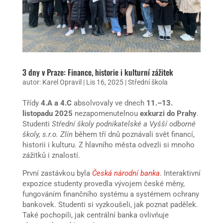
3 dny v Praze: Finance, historie i kulturní zážitek
autor:
Karel Opravil
|
Lis 16, 2025
|
Střední škola
Třídy
4.A a 4.C
absolvovaly ve dnech
11.–13.
listopadu 2025
nezapomenutelnou
exkurzi do Prahy
.
Studenti
Střední školy podnikatelské a Vyšší odborné
školy, s.r.o. Zlín
během tří dnů poznávali svět financí,
historii i kulturu. Z hlavního města odvezli si mnoho
zážitků i znalostí.
První zastávkou byla
Česká národní banka
. Interaktivní
expozice studenty provedla vývojem české měny,
fungováním finančního systému a systémem ochrany
bankovek. Studenti si vyzkoušeli, jak poznat padělek.
Také pochopili, jak centrální banka ovlivňuje