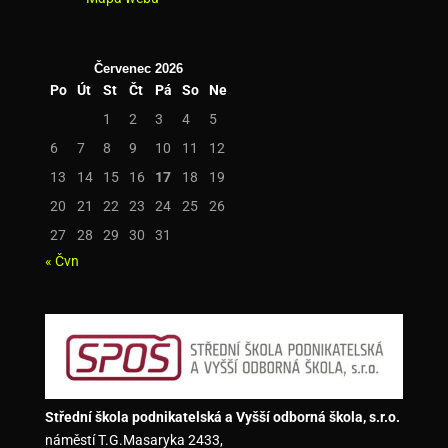
Červenec 2026
Po
Út
St
Čt
Pá
So
Ne
1
2
3
4
5
6
7
8
9
10
11
12
13
14
15
16
17
18
19
20
21
22
23
24
25
26
27
28
29
30
31
« Čvn
Střední škola podnikatelská a Vyšší odborná škola, s.r.o.
náměstí T.G.Masaryka 2433,