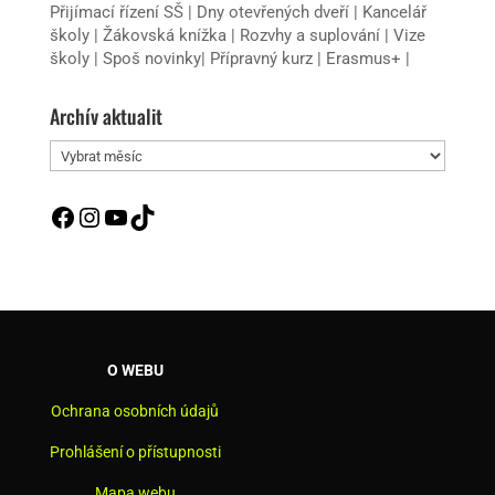
Přijímací řízení SŠ
|
Dny otevřených dveří
|
Kancelář
školy
|
Žákovská knížka
|
Rozvhy a suplování
|
Vize
školy
|
Spoš novinky
|
Přípravný kurz
|
Erasmus+
|
Archív aktualit
Archív
aktualit
Facebook
Instagram
YouTube
TikTok
O WEBU
Ochrana osobních údajů
Prohlášení o přístupnosti
Mapa webu