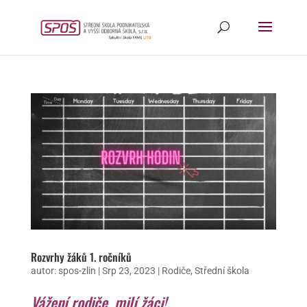
Rozvrhy žáků 1. ročníků
autor:
spos-zlin
|
Srp 23, 2023
|
Rodiče
,
Střední škola
Vážení rodiče, milí žáci!