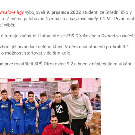
utsalové ligy
vybojovali
9. prosince 2022
studenti ze Střední školy
. o. Zlíně na palubovce
Gymnázia a jazykové školy T.G.M
. První míst
í výběr.
 turnaje zúčastnili futsalisté ze
SPŠ Otrokovice
a
Gymnázia Holeš
hodl již první duel celého klání. V něm naši studenti prohráli 3:4
i o možnost startovat v dalším kole.
nejprve rozstříleli SPŠ Otrokovice 9:2 a hned v následujícím utkání