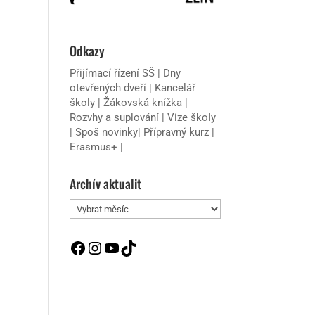
Odkazy
Přijímací řízení SŠ
|
Dny
otevřených dveří
|
Kancelář
školy
|
Žákovská knížka
|
Rozvhy a suplování
|
Vize školy
|
Spoš novinky
|
Přípravný kurz
|
Erasmus+
|
Archív aktualit
Archív
aktualit
Facebook
Instagram
YouTube
TikTok