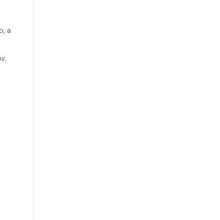
o, a
ov
.