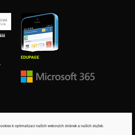
šší
EDUPAGE
,
okies k optimalizaci našich webových stránek a našich služeb.