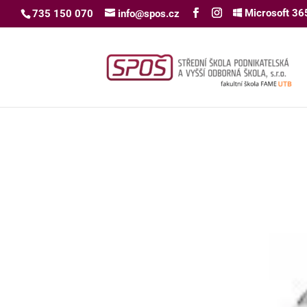
Microsoft 36
735 150 070
info@spos.cz