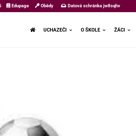
5
Edupage
Obědy
Datová schránka jw8sqhv
UCHAZEČI
O ŠKOLE
ŽÁCI