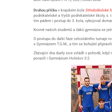
Druhou příčku
v krajském kole
Středoškolské f
podnikatelské a Vyšší podnikatelské školy, s. r
tím pádem i postup do 3. kola, vybojoval domác
Kromě našich studentů a žáků gymnázia se ještě
O postupu do další fáze celostátního turnaje roz
s Gymnáziem T.G.M., a tím se bohužel připravil
Zbývající dva duely sice zvládli v pohodě, když 
porazili i Gymnázium Holešov 3:2.