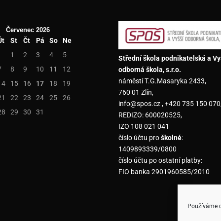
Červenec 2026
Út
St
Čt
Pá
So
Ne
1
2
3
4
5
Střední škola podnikatelská a Vy
7
8
9
10
11
12
odborná škola, s.r.o.
náměstí T.G.Masaryka 2433,
14
15
16
17
18
19
760 01 Zlín,
21
22
23
24
25
26
info@spos.cz , +420 735 150 070
28
29
30
31
REDIZO: 600020525,
IZO 108 021 041
číslo účtu pro
školné
:
1409893339/0800
číslo účtu po ostatní platby:
FIO banka 2901960585/2010
Používáme co