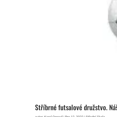
Stříbrné futsalové družstvo. N
autor:
Karel Opravil
|
Pro 12, 2022
|
Střední škola