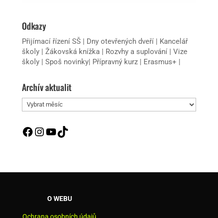
Odkazy
Přijímací řízení SŠ
|
Dny otevřených dveří
|
Kancelář
školy
|
Žákovská knížka
|
Rozvhy a suplování
|
Vize
školy
|
Spoš novinky
|
Přípravný kurz
|
Erasmus+
|
Archív aktualit
Archív
aktualit
Facebook
Instagram
YouTube
TikTok
O WEBU
Ochrana osobních údajů