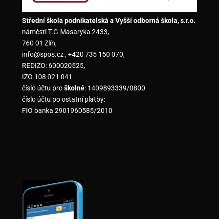
Střední škola podnikatelská a Vyšší odborná škola, s.r.o.
náměstí T.G.Masaryka 2433,
760 01 Zlín,
info@spos.cz , +420 735 150 070,
REDIZO: 600020525,
IZO 108 021 041
číslo účtu pro
školné
: 1409893339/0800
číslo účtu po ostatní platby:
FIO banka 2901960585/2010