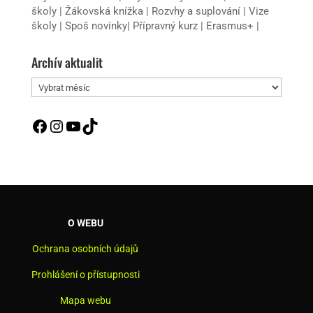
školy
|
Žákovská knížka
|
Rozvhy a suplování
|
Vize
školy
|
Spoš novinky
|
Přípravný kurz
|
Erasmus+
|
Archív aktualit
Archív
aktualit
Facebook
Instagram
YouTube
TikTok
O WEBU
Ochrana osobních údajů
Prohlášení o přístupnosti
Mapa webu