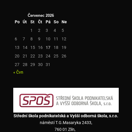
Červenec 2026
Po
Út
St
Čt
Pá
So
Ne
1
2
3
4
5
6
7
8
9
10
11
12
13
14
15
16
17
18
19
20
21
22
23
24
25
26
27
28
29
30
31
« Čvn
Střední škola podnikatelská a Vyšší odborná škola, s.r.o.
náměstí T.G.Masaryka 2433,
760 01 Zlín,