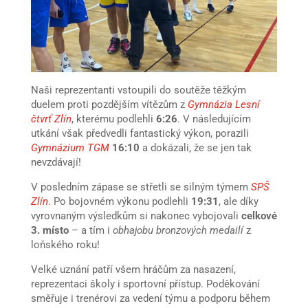
Naši reprezentanti vstoupili do soutěže těžkým
duelem proti pozdějším vítězům z
Gymnázia Lesní
čtvrť Zlín
, kterému podlehli
6:26
. V následujícím
utkání však předvedli fantastický výkon, porazili
Gymnázium TGM
16:10
a dokázali, že se jen tak
nevzdávají!
V posledním zápase se střetli se silným týmem
SPŠ
Zlín
. Po bojovném výkonu podlehli
19:31
, ale díky
vyrovnaným výsledkům si nakonec vybojovali
celkové
3. místo
– a tím i
obhajobu bronzových medailí
z
loňského roku!
Velké uznání patří všem hráčům za nasazení,
reprezentaci školy i sportovní přístup. Poděkování
směřuje i trenérovi za vedení týmu a podporu během