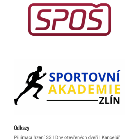
Odkazy
Přijímací řízení SŠ
|
Dny otevřených dveří
|
Kancelář