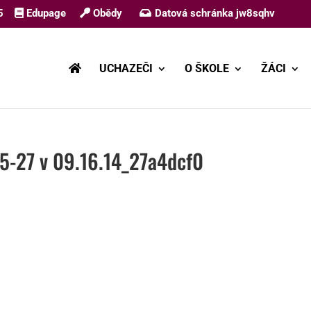
5
Edupage
Obědy
Datová schránka jw8sqhv
UCHAZEČI
O ŠKOLE
ŽÁCI
5-27 v 09.16.14_27a4dcf0