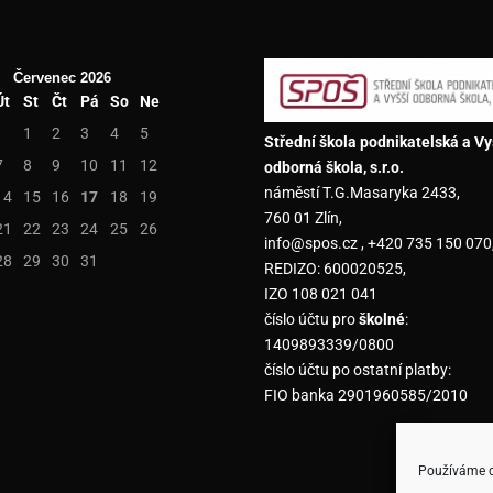
Červenec 2026
Út
St
Čt
Pá
So
Ne
1
2
3
4
5
Střední škola podnikatelská a Vy
7
8
9
10
11
12
odborná škola, s.r.o.
náměstí T.G.Masaryka 2433,
14
15
16
17
18
19
760 01 Zlín,
21
22
23
24
25
26
info@spos.cz , +420 735 150 070
28
29
30
31
REDIZO: 600020525,
IZO 108 021 041
číslo účtu pro
školné
:
1409893339/0800
číslo účtu po ostatní platby:
FIO banka 2901960585/2010
Používáme co