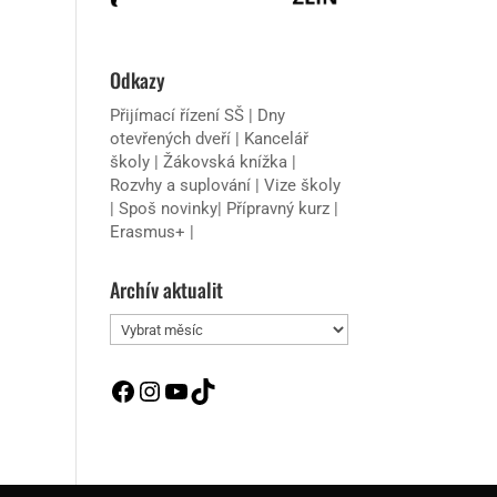
Odkazy
Přijímací řízení SŠ
|
Dny
otevřených dveří
|
Kancelář
školy
|
Žákovská knížka
|
Rozvhy a suplování
|
Vize školy
|
Spoš novinky
|
Přípravný kurz
|
Erasmus+
|
Archív aktualit
Archív
aktualit
Facebook
Instagram
YouTube
TikTok