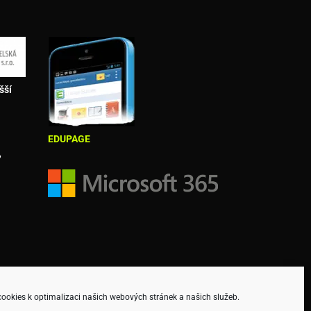
šší
EDUPAGE
,
okies k optimalizaci našich webových stránek a našich služeb.