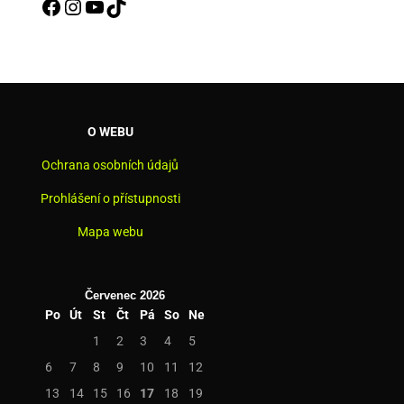
Facebook
Instagram
YouTube
TikTok
O WEBU
Ochrana osobních údajů
Prohlášení o přístupnosti
Mapa webu
Červenec 2026
Po
Út
St
Čt
Pá
So
Ne
1
2
3
4
5
6
7
8
9
10
11
12
13
14
15
16
17
18
19