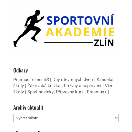
Odkazy
Přijímací řízení SŠ
|
Dny otevřených dveří
|
Kancelář
školy
|
Žákovská knížka
|
Rozvhy a suplování
|
Vize
školy
|
Spoš novinky
|
Přípravný kurz
|
Erasmus+
|
Archív aktualit
Archív
aktualit