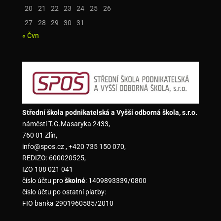
20
21
22
23
24
25
26
27
28
29
30
31
« Čvn
Střední škola podnikatelská a Vyšší odborná škola, s.r.o.
náměstí T.G.Masaryka 2433,
760 01 Zlín,
info@spos.cz , +420 735 150 070,
REDIZO: 600020525,
IZO 108 021 041
číslo účtu pro
školné
: 1409893339/0800
číslo účtu po ostatní platby:
FIO banka 2901960585/2010