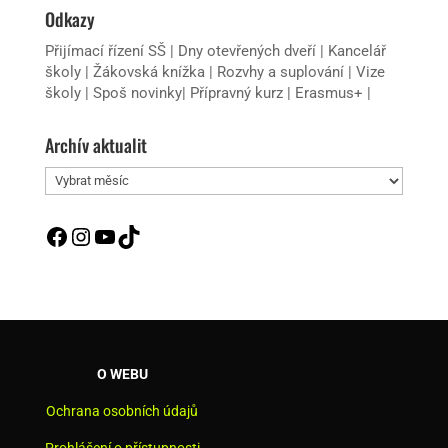
Odkazy
Přijímací řízení SŠ
|
Dny otevřených dveří
|
Kancelář
školy
|
Žákovská knížka
|
Rozvhy a suplování
|
Vize
školy
|
Spoš novinky
|
Přípravný kurz
|
Erasmus+
|
Archív aktualit
Archív
aktualit
Facebook
Instagram
YouTube
TikTok
O WEBU
Ochrana osobních údajů