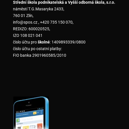
Střední škola podnikatelská a Vyšší odborná škola, s.r.o.
náměstí T.G.Masaryka 2433,
760 01 Zlín,
info@spos.cz , +420 735 150 070,
REDIZO: 600020525,
IZO 108 021 041
číslo účtu pro
školné
: 1409893339/0800
číslo účtu po ostatní platby:
FIO banka 2901960585/2010