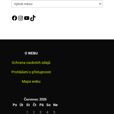
Archív
aktualit
Facebook
Instagram
YouTube
TikTok
O WEBU
Ochrana osobních údajů
Prohlášení o přístupnosti
Mapa webu
Červenec 2026
Po
Út
St
Čt
Pá
So
Ne
1
2
3
4
5