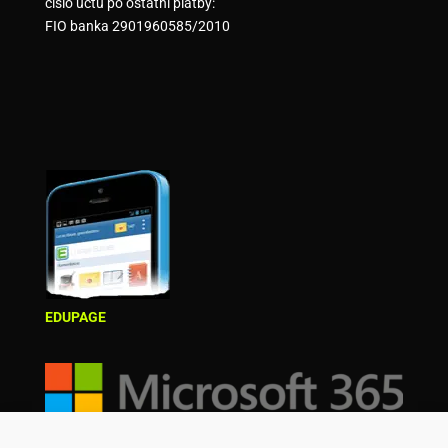
číslo účtu po ostatní platby:
FIO banka 2901960585/2010
EDUPAGE