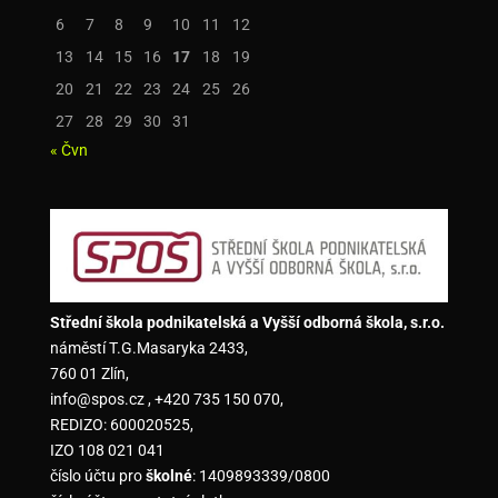
6
7
8
9
10
11
12
13
14
15
16
17
18
19
20
21
22
23
24
25
26
27
28
29
30
31
« Čvn
Střední škola podnikatelská a Vyšší odborná škola, s.r.o.
náměstí T.G.Masaryka 2433,
760 01 Zlín,
info@spos.cz , +420 735 150 070,
REDIZO: 600020525,
IZO 108 021 041
číslo účtu pro
školné
: 1409893339/0800