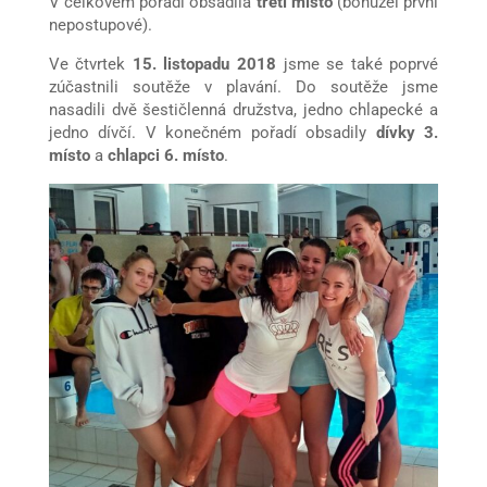
V celkovém pořadí obsadila
třetí místo
(bohužel první
nepostupové).
Ve čtvrtek
15. listopadu 2018
jsme se také poprvé
zúčastnili soutěže v plavání. Do soutěže jsme
nasadili dvě šestičlenná družstva, jedno chlapecké a
jedno dívčí. V konečném pořadí obsadily
dívky 3.
místo
a
chlapci 6. místo
.