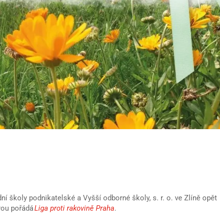
dní školy podnikatelské a Vyšší odborné školy, s. r. o. ve Zlíně opět
erou pořádá
Liga proti rakovině Praha
.