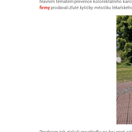
hlavním tématem prevence kolorektálního karc
firmy
prodávali
žluté kytičky měsíčku lékařskéh
Prodejem tak získali prostředky na boj proti r