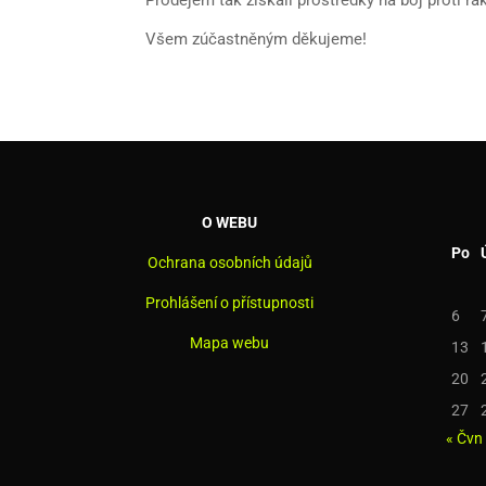
Všem zúčastněným děkujeme!
O WEBU
Po
Ochrana osobních údajů
Prohlášení o přístupnosti
6
Mapa webu
13
20
27
« Čvn