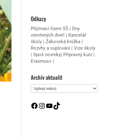
Odkazy
Přijímací řízení SŠ
|
Dny
otevřených dveří
|
Kancelář
školy
|
Žákovská knížka
|
Rozvhy a suplování
|
Vize školy
|
Spoš novinky
|
Přípravný kurz
|
Erasmus+
|
Archív aktualit
Archív
aktualit
Facebook
Instagram
YouTube
TikTok