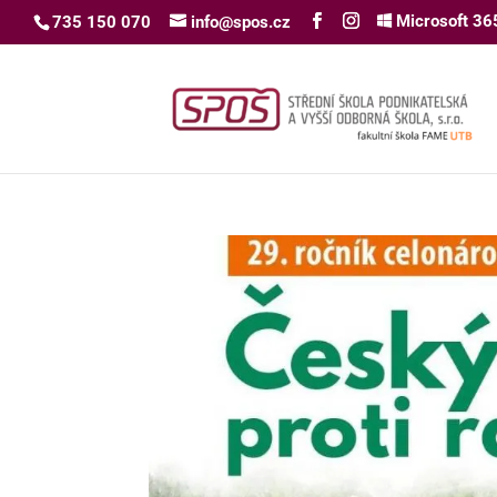
Microsoft 36
735 150 070
info@spos.cz