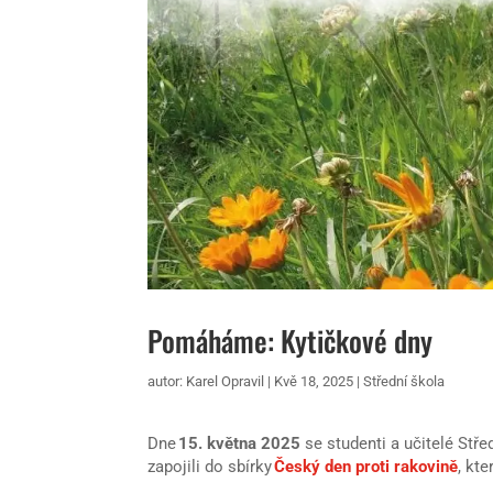
Pomáháme: Kytičkové dny
autor:
Karel Opravil
|
Kvě 18, 2025
|
Střední škola
Dne
15. května 2025
se studenti a učitelé Stře
zapojili do sbírky
Český den proti rakovině
, kt