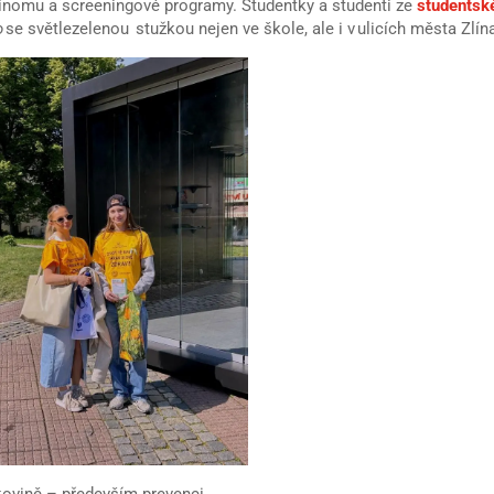
inomu a screeningové programy. Studentky a studenti ze
studentsk
o
se světlezelenou stužkou nejen ve škole, ale i v ulicích města Zlín
akovině – především prevenci.