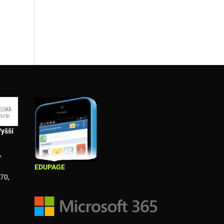
Vyšší
,
EDUPAGE
70,