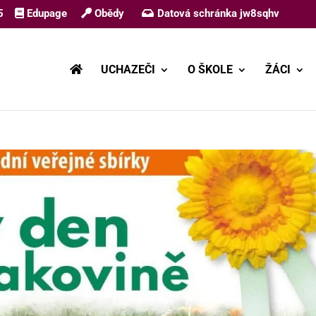
5
Edupage
Obědy
Datová schránka jw8sqhv
UCHAZEČI
O ŠKOLE
ŽÁCI