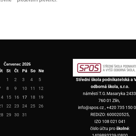
Červenec 2026
Út
St
Čt
Pá
So
Ne
1
2
3
4
5
Střední škola podnikatelská a 
odborná škola, s.r.o.
7
8
9
10
11
12
náměstí T.G.Masaryka 2433
14
15
16
17
18
19
760 01 Zlín,
21
22
23
24
25
26
info@spos.cz , +420 735 150 0
REDIZO: 600020525,
28
29
30
31
IZO 108 021 041
číslo účtu pro
školné
:
1409893339/0800