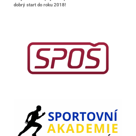
dobrý start do roku 2018!