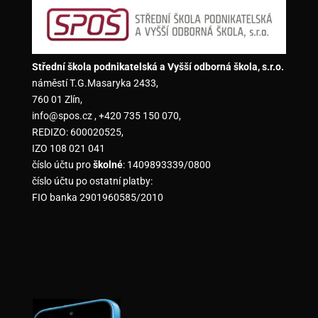
Střední škola podnikatelská a Vyšší odborná škola, s.r.o.
náměstí T.G.Masaryka 2433,
760 01 Zlín,
info@spos.cz , +420 735 150 070,
REDIZO: 600020525,
IZO 108 021 041
číslo účtu pro
školné
: 1409893339/0800
číslo účtu po ostatní platby:
FIO banka 2901960585/2010