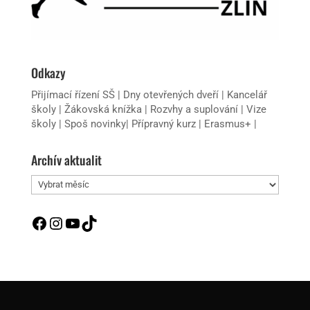
Odkazy
Přijímací řízení SŠ
|
Dny otevřených dveří
|
Kancelář
školy
|
Žákovská knížka
|
Rozvhy a suplování
|
Vize
školy
|
Spoš novinky
|
Přípravný kurz
|
Erasmus+
|
Archív aktualit
Archív
aktualit
Facebook
Instagram
YouTube
TikTok