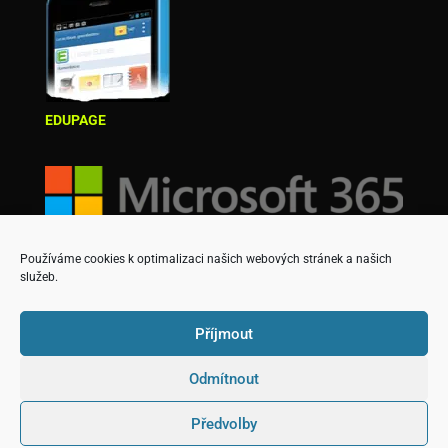
EDUPAGE
Používáme cookies k optimalizaci našich webových stránek a našich
služeb.
Příjmout
Odmítnout
Copyright © Střední škola podnikatelská a Vyšší
Předvolby
odborná škola, s.r.o.
Designed & created by David Martinek