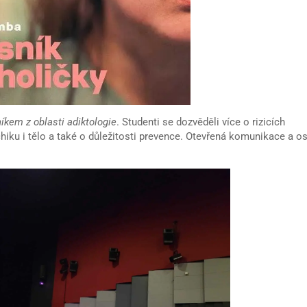
íkem z oblasti adiktologie
. Studenti se dozvěděli více o rizicích
iku i tělo a také o důležitosti prevence. Otevřená komunikace a o