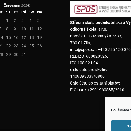
Červenec 2026
Út
St
Čt
Pá
So
Ne
1
2
3
4
5
Střední škola podnikatelská a Vy
7
8
9
10
11
12
odborná škola, s.r.o.
náměstí T.G.Masaryka 2433,
14
15
16
17
18
19
760 01 Zlín,
21
22
23
24
25
26
info@spos.cz , +420 735 150 070
28
29
30
31
REDIZO: 600020525,
IZO 108 021 041
číslo účtu pro
školné
:
1409893339/0800
číslo účtu po ostatní platby:
FIO banka 2901960585/2010
Používáme co
Př