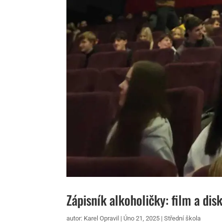
Zápisník alkoholičky: film a dis
autor:
Karel Opravil
|
Úno 21, 2025
|
Střední škola