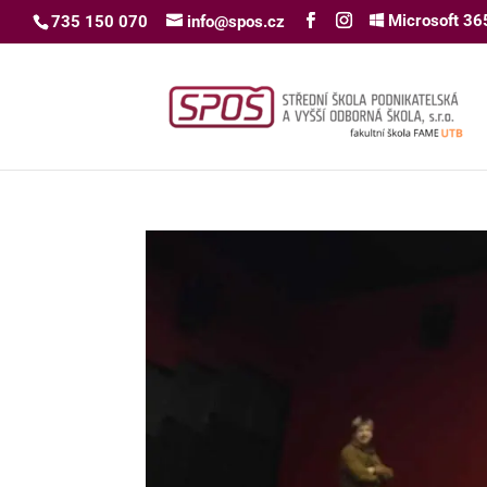
Microsoft 36
735 150 070
info@spos.cz