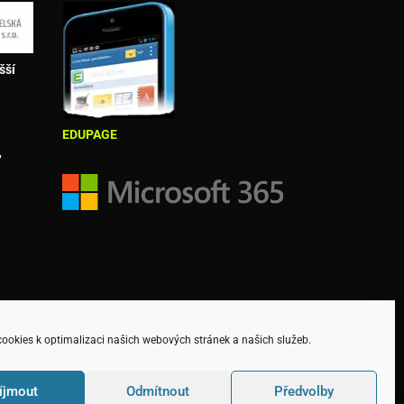
šší
EDUPAGE
,
okies k optimalizaci našich webových stránek a našich služeb.
íjmout
Odmítnout
Předvolby