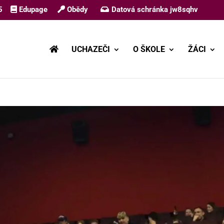
5
Edupage
Obědy
Datová schránka jw8sqhv
UCHAZEČI
O ŠKOLE
ŽÁCI