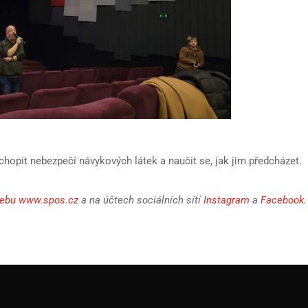
opit nebezpečí návykových látek a naučit se, jak jim předcházet.
ebu www.spos.cz
a na účtech sociálních sítí
Instagram
a
Facebook
.