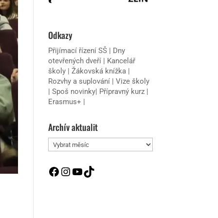
Odkazy
Přijímací řízení SŠ
|
Dny
otevřených dveří
|
Kancelář
školy
|
Žákovská knížka
|
Rozvhy a suplování
|
Vize školy
|
Spoš novinky
|
Přípravný kurz
|
Erasmus+
|
Archív aktualit
Archív
aktualit
Facebook
Instagram
YouTube
TikTok