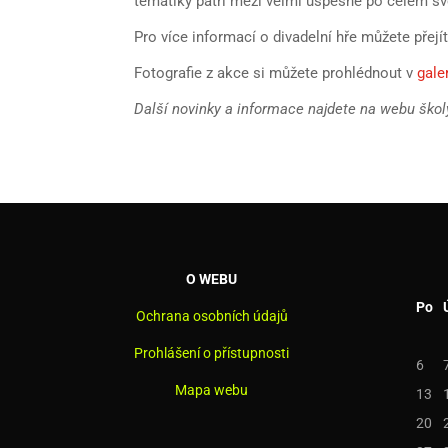
tématiky patří mezi velmi úspěšné po celém sv
Pro více informací o divadelní hře můžete přejí
Fotografie z akce si můžete prohlédnout v
gale
Další novinky a informace najdete na webu ško
O WEBU
Po
Ochrana osobních údajů
Prohlášení o přístupnosti
6
Mapa webu
13
20