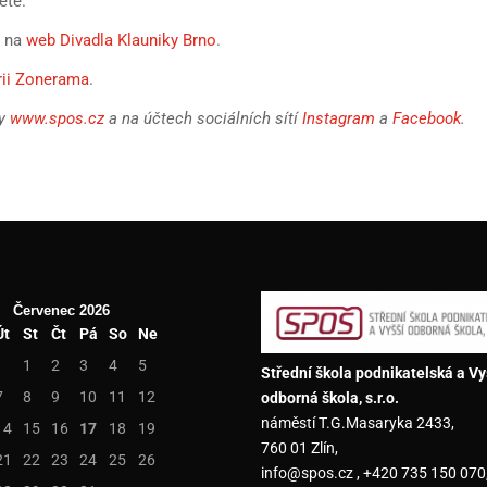
ětě.
t na
web Divadla Klauniky Brno
.
rii Zonerama
.
ly
www.spos.cz
a na účtech sociálních sítí
Instagram
a
Facebook
.
Červenec 2026
Út
St
Čt
Pá
So
Ne
1
2
3
4
5
Střední škola podnikatelská a Vy
7
8
9
10
11
12
odborná škola, s.r.o.
náměstí T.G.Masaryka 2433,
14
15
16
17
18
19
760 01 Zlín,
21
22
23
24
25
26
info@spos.cz , +420 735 150 070