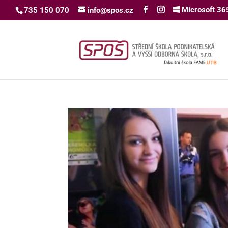
Microsoft 36
735 150 070
info@spos.cz