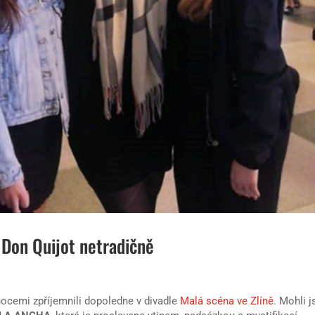
 Don Quijot netradičně
ocemi zpříjemnili dopoledne v divadle
Malá scéna ve Zlíně
. Mohli 