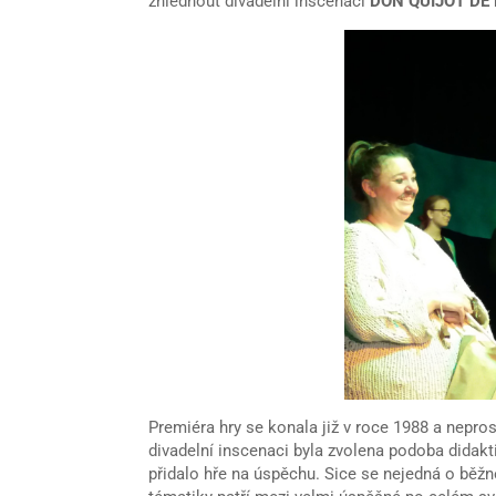
zhlédnout divadelní inscenaci
DON QUIJOT DE
Premiéra hry se konala již v roce 1988 a neprosl
divadelní inscenaci byla zvolena podoba didakti
přidalo hře na úspěchu. Sice se nejedná o běžn