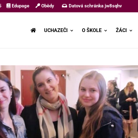
5
Edupage
Obědy
Datová schránka jw8sqhv
UCHAZEČI
O ŠKOLE
ŽÁCI