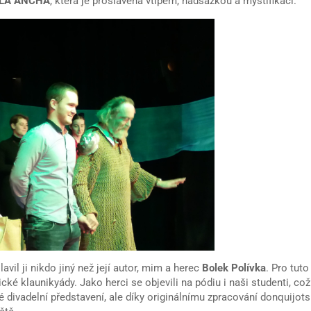
 LA ANCHA
, která je proslavena vtipem, nadsázkou a mystifikací.
avil ji nikdo jiný než její autor, mim a herec
Bolek Polívka
. Pro tuto
cké klaunikyády. Jako herci se objevili na pódiu i naši studenti, což
é divadelní představení, ale díky originálnímu zpracování donquijot