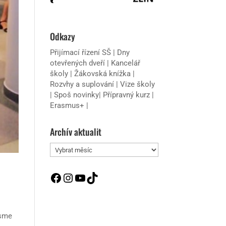
Odkazy
Přijímací řízení SŠ
|
Dny
otevřených dveří
|
Kancelář
školy
|
Žákovská knížka
|
Rozvhy a suplování
|
Vize školy
|
Spoš novinky
|
Přípravný kurz
|
Erasmus+
|
Archív aktualit
Archív
aktualit
Facebook
Instagram
YouTube
TikTok
jsme