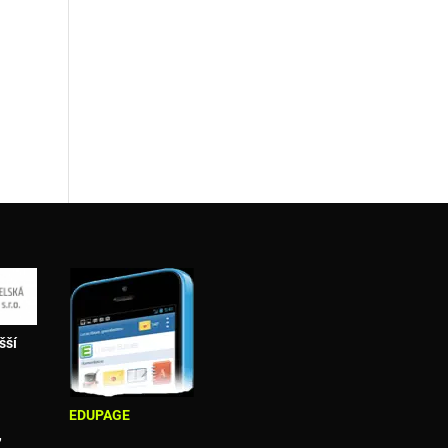
šší
EDUPAGE
,