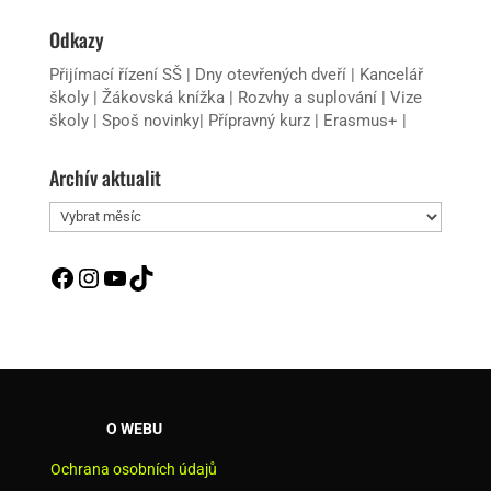
Odkazy
Přijímací řízení SŠ
|
Dny otevřených dveří
|
Kancelář
školy
|
Žákovská knížka
|
Rozvhy a suplování
|
Vize
školy
|
Spoš novinky
|
Přípravný kurz
|
Erasmus+
|
Archív aktualit
Archív
aktualit
Facebook
Instagram
YouTube
TikTok
O WEBU
Ochrana osobních údajů