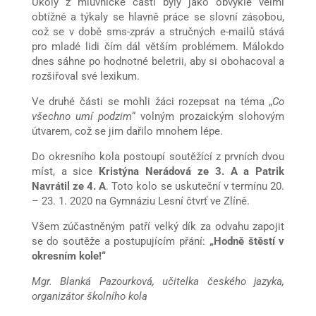
Úkoly z mluvnické části byly jako obvykle velmi
obtížné a týkaly se hlavně práce se slovní zásobou,
což se v době sms-zpráv a stručných e-mailů stává
pro mladé lidi čím dál větším problémem. Málokdo
dnes sáhne po hodnotné beletrii, aby si obohacoval a
rozšiřoval své lexikum.
Ve druhé části se mohli žáci rozepsat na téma „
Co
všechno umí podzim
“ volným prozaickým slohovým
útvarem, což se jim dařilo mnohem lépe.
Do okresního kola postoupí soutěžící z prvních dvou
míst, a sice
Kristýna Nerádová ze 3. A a Patrik
Navrátil ze 4. A
. Toto kolo se uskuteční v termínu 20.
– 23. 1. 2020 na Gymnáziu Lesní čtvrť ve Zlíně.
Všem zúčastněným patří velký dík za odvahu zapojit
se do soutěže a postupujícím přání:
„Hodně štěstí v
okresním kole!“
Mgr. Blanká Pazourková, učitelka českého jazyka,
organizátor školního kola