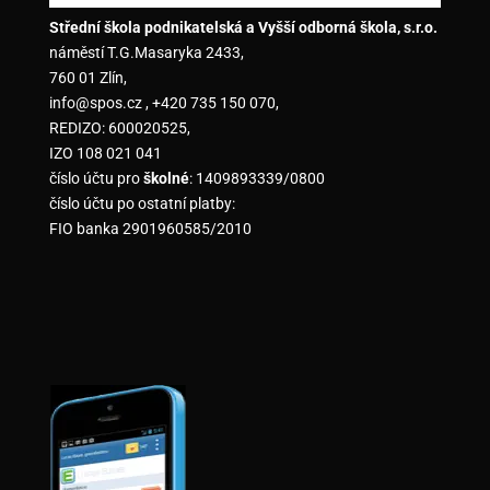
Střední škola podnikatelská a Vyšší odborná škola, s.r.o.
náměstí T.G.Masaryka 2433,
760 01 Zlín,
info@spos.cz , +420 735 150 070,
REDIZO: 600020525,
IZO 108 021 041
číslo účtu pro
školné
: 1409893339/0800
číslo účtu po ostatní platby:
FIO banka 2901960585/2010