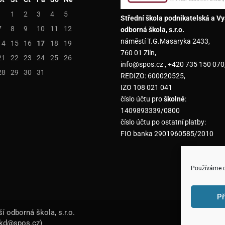
1
2
3
4
5
Střední škola podnikatelská a Vy
7
8
9
10
11
12
odborná škola, s.r.o.
náměstí T.G.Masaryka 2433,
14
15
16
17
18
19
760 01 Zlín,
21
22
23
24
25
26
info@spos.cz , +420 735 150 070
28
29
30
31
REDIZO: 600020525,
IZO 108 021 041
číslo účtu pro
školné
:
1409893339/0800
číslo účtu po ostatní platby:
FIO banka 2901960585/2010
Používáme co
Př
í odborná škola, s.r.o.
ekd@spos.cz)