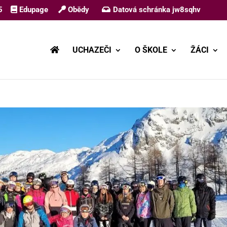
5
Edupage
Obědy
Datová schránka jw8sqhv
UCHAZEČI
O ŠKOLE
ŽÁCI