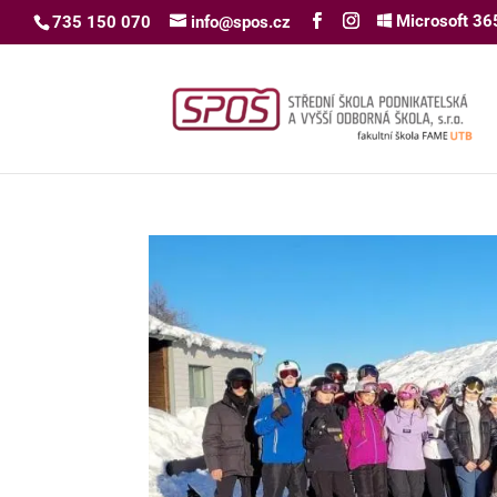
Microsoft 36
735 150 070
info@spos.cz