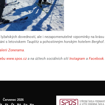
 lyžařských dovedností, ale i nezapomenutelné vzpomínky na krásu
kání s letoviskem
Tauplitz
a pohostinným
horským hotelem Berghof
.
alerii Zonerama
.
ebu www.spos.cz
a na účtech sociálních sítí
Instagram
a
Facebook
.
Červenec 2026
Út
St
Čt
Pá
So
Ne