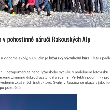
en v pohostinné náruči Rakouských Alp
í odborné školy, s.r.o. Zlín je
lyžařský výcvikový kurz
. I letos padl
nili nezapomenutelného lyžařského výcviku v malebném letovisku
našemu zimnímu dobrodružství další rozměr. Perfektní podmínky pro
 vedením zkušených instruktorů. Svahy v
Tauplitz
se ukázaly jako id
 po pokročilé.