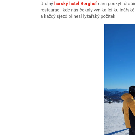
Útulný
horský hotel Berghof
nám poskytl útočiš
restauraci, kde nás čekaly vynikající kulinářské
a každý sjezd přinesl lyžařský požitek.