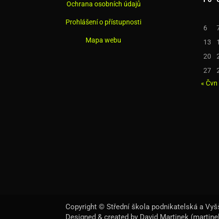
Ochrana osobních údajů
Prohlášení o přístupnosti
6
Mapa webu
13
20
27
« Čvn
Copyright © Střední škola podnikatelská a Vyšš
Designed & created by David Martinek (martin