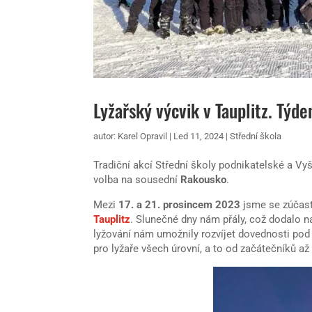
Lyžařský výcvik v Tauplitz. Týd
autor:
Karel Opravil
|
Led 11, 2024
|
Střední škola
Tradiční akcí Střední školy podnikatelské a Vyšš
volba na sousední
Rakousko
.
Mezi
17. a 21. prosincem 2023
jsme se zúčast
Tauplitz
. Slunečné dny nám přály, což dodalo 
lyžování nám umožnily rozvíjet dovednosti pod
pro lyžaře všech úrovní, a to od začátečníků až