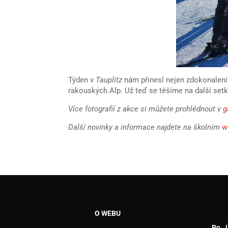
Týden v
Tauplitz
nám přinesl nejen zdokonalení
rakouských Alp. Už teď se těšíme na další set
Více fotografií z akce si můžete prohlédnout v
g
Další novinky a informace najdete na školním
w
O WEBU
Po