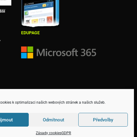
šší
EDUPAGE
,
okies k optimalizaci našich webových stránek a našich služeb.
íjmout
Odmítnout
Předvolby
Zásady cookies
GDPR