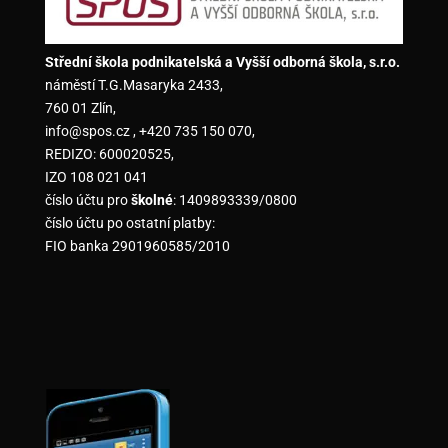
Střední škola podnikatelská a Vyšší odborná škola, s.r.o.
náměstí T.G.Masaryka 2433,
760 01 Zlín,
info@spos.cz , +420 735 150 070,
REDIZO: 600020525,
IZO 108 021 041
číslo účtu pro
školné
: 1409893339/0800
číslo účtu po ostatní platby:
FIO banka 2901960585/2010