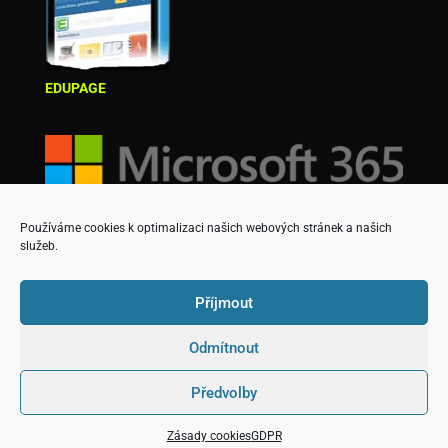
EDUPAGE
Používáme cookies k optimalizaci našich webových stránek a našich
služeb.
Příjmout
Odmítnout
Copyright © Střední škola podnikatelská a Vyšší
Předvolby
odborná škola, s.r.o.
Designed & created by David Martinek
(martinekd@spos.cz)
Zásady cookies
GDPR