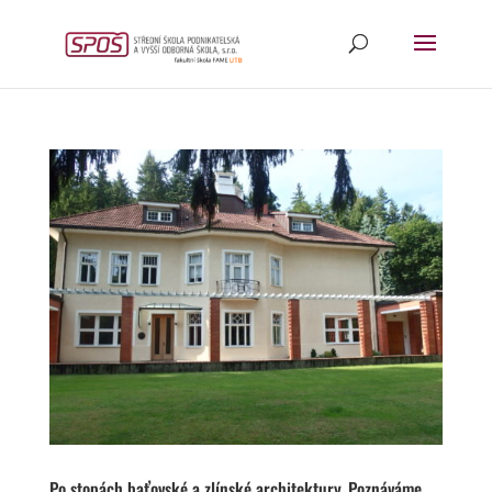
Po stopách baťovské a zlínské architektury. Poznáváme