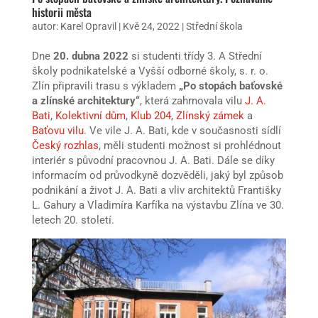
historii města
autor:
Karel Opravil
|
Kvě 24, 2022
|
Střední škola
Dne
20. dubna 2022
si studenti třídy 3. A Střední
školy podnikatelské a Vyšší odborné školy, s. r. o.
Zlín připravili trasu s výkladem
„Po stopách baťovské
a zlínské architektury“
, která zahrnovala vilu
J. A.
Bati
,
Kolektivní dům
,
Klub 204
,
Zlínský zámek
a
Baťovu vilu
. Ve vile J. A. Bati, kde v současnosti sídlí
Český rozhlas
, měli studenti možnost si prohlédnout
interiér s původní pracovnou J. A. Bati. Dále se díky
informacím od průvodkyně dozvěděli, jaký byl způsob
podnikání a život J. A. Bati a vliv architektů Františky
L. Gahury a Vladimíra Karfíka na výstavbu Zlína ve 30.
letech 20. století.