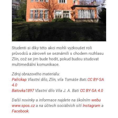
Studenti si díky této akci mohli vyzkoušet roli
průvodců a zároveň se seznámili s chodem rozhlasu
Zlín, což se jim bude hodit, pokud budou studovat
multimediální komunikace.
Zdroj obrazového materiálu:
Palickap
Vlastní dílo, Zlín, vila Tomáše Bati.
CC BY-SA
4.0
Batovka1897
Vlastní dílo Vila J. A. Bati
CC BY-SA 4.0
Další novinky a informace najdete na školním
webu
www.spos.cz
a na účtech sociálních sítí
Instagram
a
Facebook
.