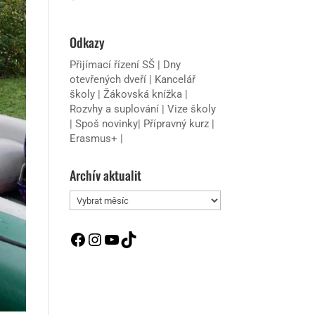
Odkazy
Přijímací řízení SŠ
|
Dny
otevřených dveří
|
Kancelář
školy
|
Žákovská knížka
|
Rozvhy a suplování
|
Vize školy
|
Spoš novinky
|
Přípravný kurz
|
Erasmus+
|
Archív aktualit
Archív
aktualit
Facebook
Instagram
YouTube
TikTok