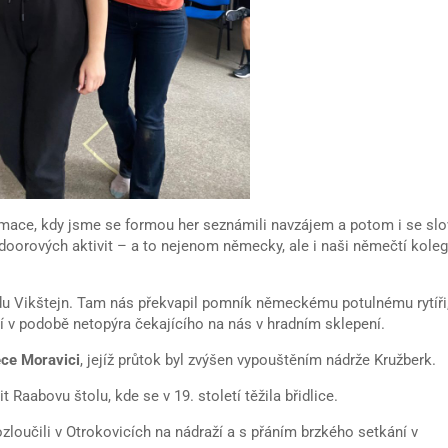
mace, kdy jsme se formou her seznámili navzájem a potom i se slo
oorových aktivit – a to nejenom německy, ale i naši němečtí kole
radu Vikštejn. Tam nás překvapil pomník německému potulnému rytíři
í v podobě netopýra čekajícího na nás v hradním sklepení.
ece Moravici
, jejíž průtok byl zvýšen vypouštěním nádrže Kružberk.
 Raabovu štolu, kde se v 19. století těžila břidlice.
ozloučili v Otrokovicích na nádraží a s přáním brzkého setkání v