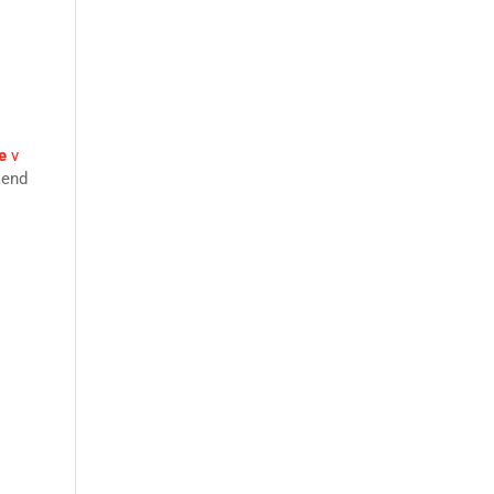
e
v
kend