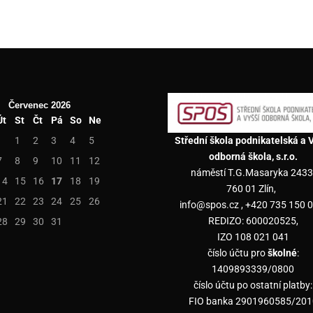
Červenec 2026
Út
St
Čt
Pá
So
Ne
1
2
3
4
5
Střední škola podnikatelská a 
odborná škola, s.r.o.
7
8
9
10
11
12
náměstí T.G.Masaryka 2433
14
15
16
17
18
19
760 01 Zlín,
21
22
23
24
25
26
info@spos.cz , +420 735 150 0
REDIZO: 600020525,
28
29
30
31
IZO 108 021 041
číslo účtu pro
školné
:
1409893339/0800
číslo účtu po ostatní platby:
FIO banka 2901960585/201