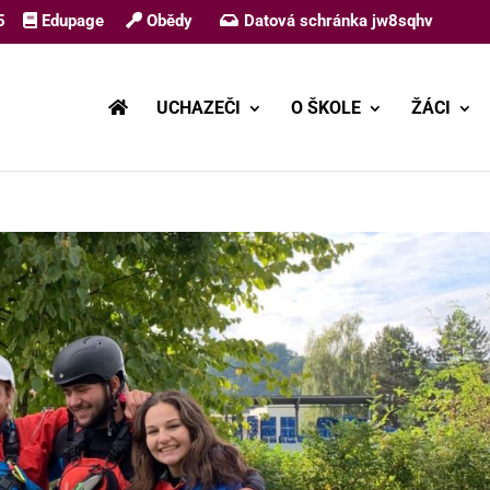
5
Edupage
Obědy
Datová schránka jw8sqhv
UCHAZEČI
O ŠKOLE
ŽÁCI