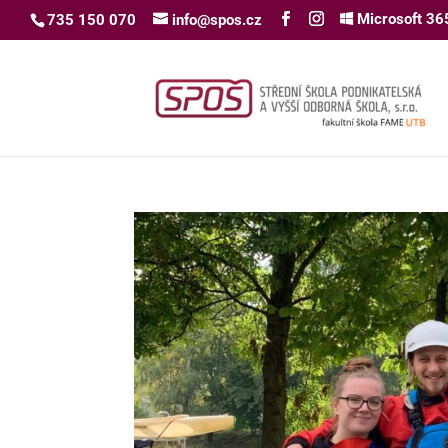
Microsoft 36
735 150 070
info@spos.cz