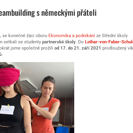
teambuilding s německými přáteli
e, se konečně žáci oboru
Ekonomika a podnikání
ze Střední školy
ín setkali se studenty
partnerské školy
. Do
Lothar-von-Faber-Schul
okrát jsme společně prožili
od 17. do 21. září 2021
prodloužený ví
ů
.