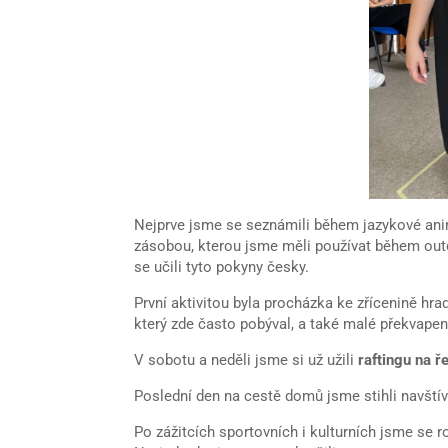
Nejprve jsme se seznámili během jazykové ani
zásobou, kterou jsme měli používat během outd
se učili tyto pokyny česky.
První aktivitou byla procházka ke zřícenině h
který zde často pobýval, a také malé překvapen
V sobotu a neděli jsme si už užili
raftingu na ř
Poslední den na cestě domů jsme stihli navštívit
Po zážitcích sportovních i kulturních jsme se r