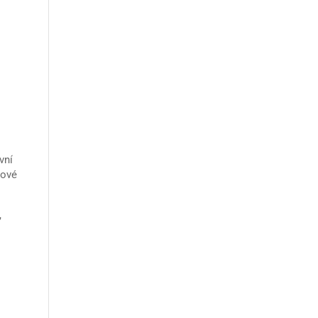
vní
gové
,