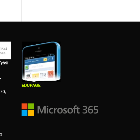
Vyšší
,
EDUPAGE
70,
0