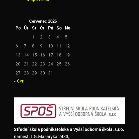
Červenec 2026
Po
Út
St
Čt
Pá
So
Ne
1
2
3
4
5
6
7
8
9
10
11
12
13
14
15
16
17
18
19
20
21
22
23
24
25
26
27
28
29
30
31
« Čvn
Střední škola podnikatelská a Vyšší odborná škola, s.r.o.
náměstí T.G.Masaryka 2433,