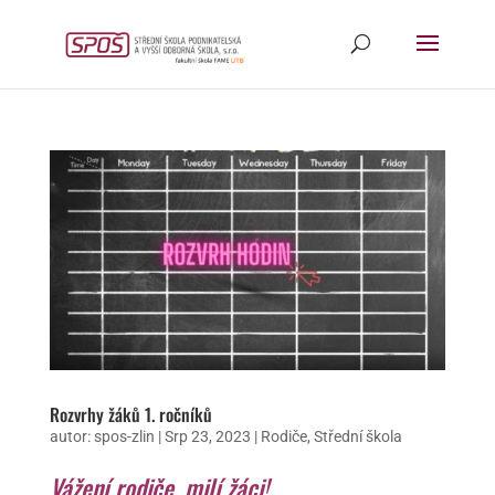
Rozvrhy žáků 1. ročníků
autor:
spos-zlin
|
Srp 23, 2023
|
Rodiče
,
Střední škola
Vážení rodiče, milí žáci!