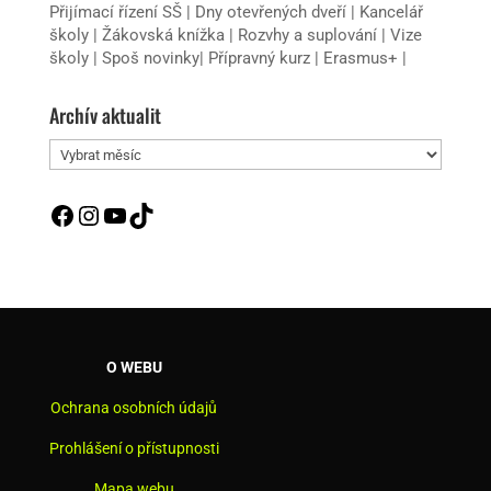
Přijímací řízení SŠ
|
Dny otevřených dveří
|
Kancelář
školy
|
Žákovská knížka
|
Rozvhy a suplování
|
Vize
školy
|
Spoš novinky
|
Přípravný kurz
|
Erasmus+
|
Archív aktualit
Archív
aktualit
Facebook
Instagram
YouTube
TikTok
O WEBU
Ochrana osobních údajů
Prohlášení o přístupnosti
Mapa webu