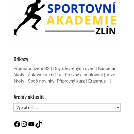
Odkazy
Přijímací řízení SŠ
|
Dny otevřených dveří
|
Kancelář
školy
|
Žákovská knížka
|
Rozvhy a suplování
|
Vize
školy
|
Spoš novinky
|
Přípravný kurz
|
Erasmus+
|
Archív aktualit
Archív
aktualit
Facebook
Instagram
YouTube
TikTok