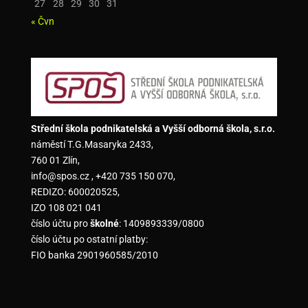
27
28
29
30
31
« Čvn
Střední škola podnikatelská a Vyšší odborná škola, s.r.o.
náměstí T.G.Masaryka 2433,
760 01 Zlín,
info@spos.cz , +420 735 150 070,
REDIZO: 600020525,
IZO 108 021 041
číslo účtu pro
školné
: 1409893339/0800
číslo účtu po ostatní platby:
FIO banka 2901960585/2010