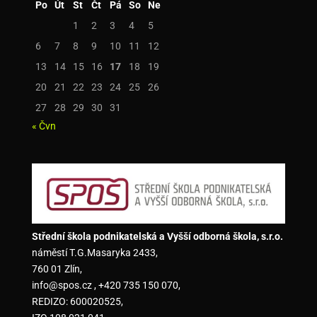
Po
Út
St
Čt
Pá
So
Ne
1
2
3
4
5
6
7
8
9
10
11
12
13
14
15
16
17
18
19
20
21
22
23
24
25
26
27
28
29
30
31
« Čvn
Střední škola podnikatelská a Vyšší odborná škola, s.r.o.
náměstí T.G.Masaryka 2433,
760 01 Zlín,
info@spos.cz , +420 735 150 070,
REDIZO: 600020525,