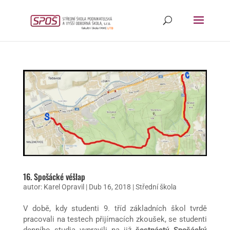
16. Spošácké véšlap
autor:
Karel Opravil
|
Dub 16, 2018
|
Střední škola
V době, kdy studenti 9. tříd základních škol tvrdě
pracovali na testech přijímacích zkoušek, se studenti
denního studia vypravili na již
šestnáctý Spošácký