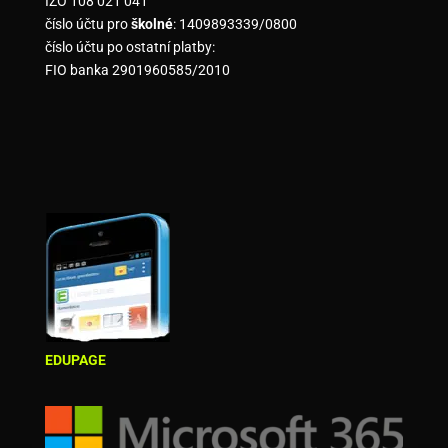
IZO 108 021 041
číslo účtu pro
školné
: 1409893339/0800
číslo účtu po ostatní platby:
FIO banka 2901960585/2010
EDUPAGE