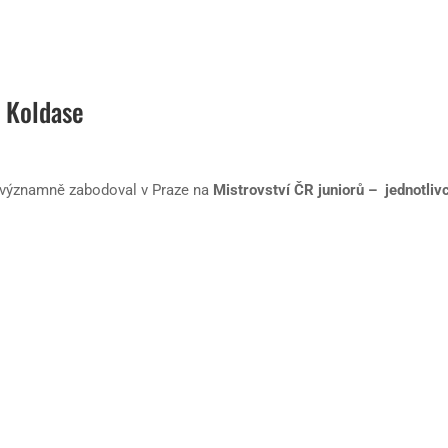
e Koldase
d významně zabodoval v Praze na
Mistrovství ČR juniorů – jednotliv