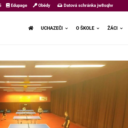
5
Edupage
Obědy
Datová schránka jw8sqhv
UCHAZEČI
O ŠKOLE
ŽÁCI