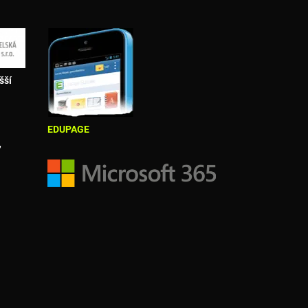
šší
EDUPAGE
,