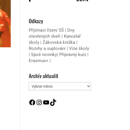
Odkazy
Přijímací řízení SŠ
|
Dny
otevřených dveří
|
Kancelář
školy
|
Žákovská knížka
|
Rozvhy a suplování
|
Vize školy
|
Spoš novinky
|
Přípravný kurz
|
Erasmus+
|
Archív aktualit
Archív
aktualit
Facebook
Instagram
YouTube
TikTok