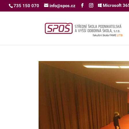
Microsoft 36
735 150 070
info@spos.cz