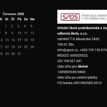
Červenec 2026
Út
St
Čt
Pá
So
Ne
1
2
3
4
5
Střední škola podnikatelská a Vy
7
8
9
10
11
12
odborná škola, s.r.o.
náměstí T.G.Masaryka 2433,
14
15
16
17
18
19
760 01 Zlín,
21
22
23
24
25
26
info@spos.cz , +420 735 150 070
28
29
30
31
REDIZO: 600020525,
IZO 108 021 041
číslo účtu pro
školné
:
1409893339/0800
číslo účtu po ostatní platby:
FIO banka 2901960585/2010