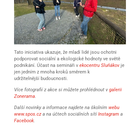
Tato iniciativa ukazuje, že mladí lidé jsou ochotni
podporovat sociální a ekologické hodnoty ve světě
podnikání. Účast na semináři v
ekocentru Sluňákov
je
jen jedním z mnoha kroků směrem k
udržitelnější budoucnosti.
Více fotografií z akce si můžete prohlédnout v
galerii
Zonerama
.
Další novinky a informace najdete na školním
webu
www.spos.cz
a na účtech sociálních sítí
Instagram
a
Facebook
.