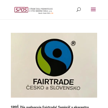
SPOŠ Zlín podporuje Fairtrade! Seminář v ekocentru