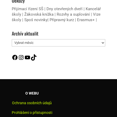
Odkazy
Přijímací řízení SŠ
|
Dny otevřených dveří
|
Kancelář
školy
|
Žákovská knížka
|
Rozvhy a suplování
|
Vize
školy
|
Spoš novinky
|
Přípravný kurz
|
Erasmus+
|
Archív aktualit
Archív
aktualit
Facebook
Instagram
YouTube
TikTok
O WEBU
Ochrana osobních údajů
Prohlášení o přístupnosti