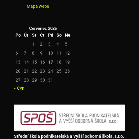
Mapa webu
Červenec 2026
Po
Út
St
Čt
Pá
So
Ne
1
2
3
4
5
6
7
8
9
10
11
12
13
14
15
16
17
18
19
20
21
22
23
24
25
26
27
28
29
30
31
« Čvn
Střední škola podnikatelská a Vyšší odborná škola, s.r.o.