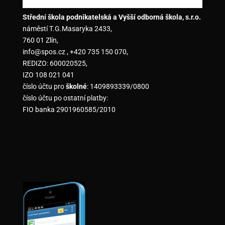
Střední škola podnikatelská a Vyšší odborná škola, s.r.o.
náměstí T.G.Masaryka 2433,
760 01 Zlín,
info@spos.cz , +420 735 150 070,
REDIZO: 600020525,
IZO 108 021 041
číslo účtu pro
školné
: 1409893339/0800
číslo účtu po ostatní platby:
FIO banka 2901960585/2010