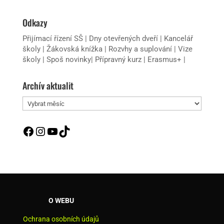
Odkazy
Přijímací řízení SŠ
|
Dny otevřených dveří
|
Kancelář
školy
|
Žákovská knížka
|
Rozvhy a suplování
|
Vize
školy
|
Spoš novinky
|
Přípravný kurz
|
Erasmus+
|
Archív aktualit
Archív
aktualit
Facebook
Instagram
YouTube
TikTok
O WEBU
Ochrana osobních údajů