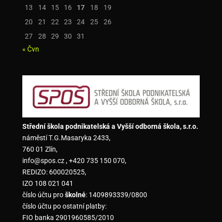
13
14
15
16
17
18
19
20
21
22
23
24
25
26
27
28
29
30
31
« Čvn
Střední škola podnikatelská a Vyšší odborná škola, s.r.o.
náměstí T.G.Masaryka 2433,
760 01 Zlín,
info@spos.cz , +420 735 150 070,
REDIZO: 600020525,
IZO 108 021 041
číslo účtu pro
školné
: 1409893339/0800
číslo účtu po ostatní platby:
FIO banka 2901960585/2010