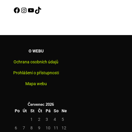
Facebook
Instagram
YouTube
TikTok
O WEBU
Ochrana osobních údajů
Prohlášení o přístupnosti
Mapa webu
Červenec 2026
Po
Út
St
Čt
Pá
So
Ne
1
2
3
4
5
6
7
8
9
10
11
12