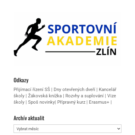
Odkazy
Přijímací řízení SŠ
|
Dny otevřených dveří
|
Kancelář
školy
|
Žákovská knížka
|
Rozvhy a suplování
|
Vize
školy
|
Spoš novinky
|
Přípravný kurz
|
Erasmus+
|
Archív aktualit
Archív
aktualit