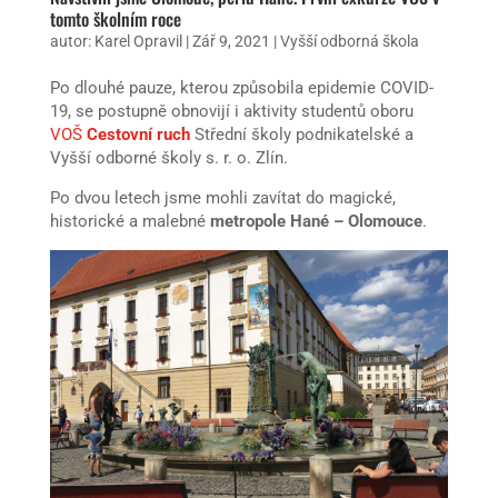
tomto školním roce
autor:
Karel Opravil
|
Zář 9, 2021
|
Vyšší odborná škola
Po dlouhé pauze, kterou způsobila epidemie COVID-
19, se postupně obnovijí i aktivity studentů oboru
VOŠ
Cestovní ruch
Střední školy podnikatelské a
Vyšší odborné školy s. r. o. Zlín.
Po dvou letech jsme mohli zavítat do magické,
historické a malebné
metropole Hané – Olomouce
.