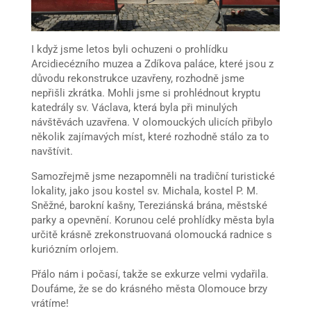
I když jsme letos byli ochuzeni o prohlídku
Arcidiecézního muzea a Zdíkova paláce, které jsou z
důvodu rekonstrukce uzavřeny, rozhodně jsme
nepřišli zkrátka. Mohli jsme si prohlédnout kryptu
katedrály sv. Václava, která byla při minulých
návštěvách uzavřena. V olomouckých ulicích přibylo
několik zajímavých míst, které rozhodně stálo za to
navštívit.
Samozřejmě jsme nezapomněli na tradiční turistické
lokality, jako jsou kostel sv. Michala, kostel P. M.
Sněžné, barokní kašny, Tereziánská brána, městské
parky a opevnění. Korunou celé prohlídky města byla
určitě krásně zrekonstruovaná olomoucká radnice s
kuriózním orlojem.
Přálo nám i počasí, takže se exkurze velmi vydařila.
Doufáme, že se do krásného města Olomouce brzy
vrátíme!