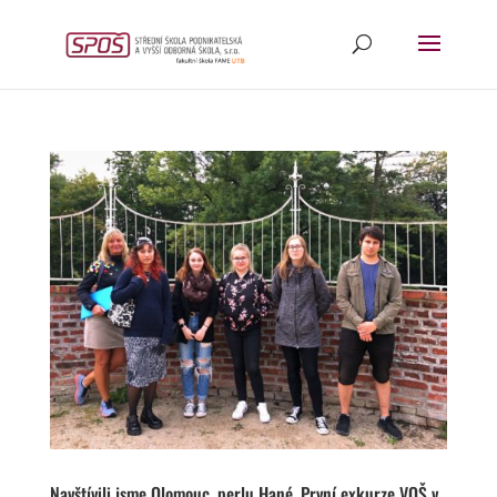
Navštívili jsme Olomouc, perlu Hané. První exkurze VOŠ v