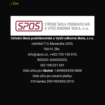
« Čvn
Střední škola podnikatelská a Vyšší odborná škola, s.r.o.
náměstí T.G.Masaryka 2433,
760 01 Zlín,
info@spos.cz , +420 735 150 070,
REDIZO: 600020525,
IZO 108 021 041
číslo účtu pro
školné
: 1409893339/0800
číslo účtu po ostatní platby:
FIO banka 2901960585/2010