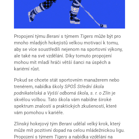
Propojení týmu
Berani
s týmem
Tigers
může být pro
mnoho mladých hokejistů velkou motivací k tomu,
aby se více soustředili nejenom na sportovní výkony,
ale také na své vzdělání. Díky tomuto propojení
mohou mít mladí hráči větší šanci na úspěch a
kariérní růst.
Pokud se chcete stát sportovním manažerem nebo
trenérem, nabídka školy
SPOŠ Střední škola
podnikatelská a Vyšší odborná škola, s. r. o Zlín
je
skvělou volbou. Tato škola vám nabídne široké
spektrum znalostí a praktických zkušeností, které
vám pomohou v kariéře.
Zlínský hokejový tým
Berani
udělal velký krok, který
může mít pozitivní dopad na celou mládežnickou ligu.
Propojení s týmem
Tigers
a nabídka vzdělání na