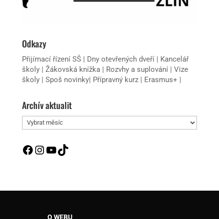
Odkazy
Přijímací řízení SŠ
|
Dny otevřených dveří
|
Kancelář
školy
|
Žákovská knížka
|
Rozvhy a suplování
|
Vize
školy
|
Spoš novinky
|
Přípravný kurz
|
Erasmus+
|
Archív aktualit
Archív
aktualit
Facebook
Instagram
YouTube
TikTok
O WEBU