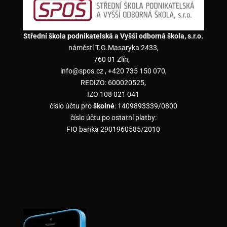
Střední škola podnikatelská a Vyšší odborná škola, s.r.o.
náměstí T.G.Masaryka 2433,
760 01 Zlín,
info@spos.cz , +420 735 150 070,
REDIZO: 600020525,
IZO 108 021 041
číslo účtu pro
školné
: 1409893339/0800
číslo účtu po ostatní platby:
FIO banka 2901960585/2010