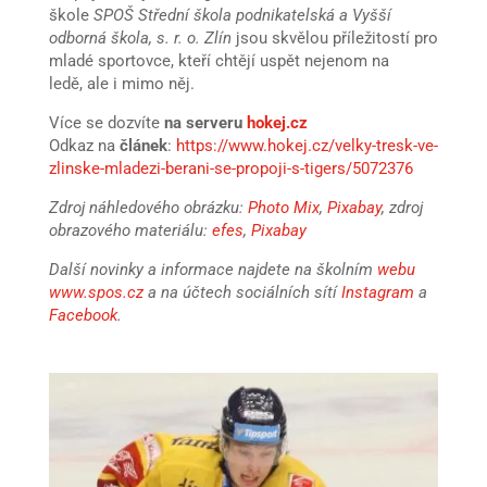
škole
SPOŠ Střední škola podnikatelská a Vyšší
odborná škola, s. r. o. Zlín
jsou skvělou příležitostí pro
mladé sportovce, kteří chtějí uspět nejenom na
ledě, ale i mimo něj.
Více se dozvíte
na serveru
hokej.cz
Odkaz na
článek
:
https://www.hokej.cz/velky-tresk-ve-
zlinske-mladezi-berani-se-propoji-s-tigers/5072376
Zdroj náhledového obrázku:
Photo Mix
,
Pixabay
, zdroj
obrazového materiálu:
efes
,
Pixabay
Další novinky a informace najdete na školním
webu
www.spos.cz
a na účtech sociálních sítí
Instagram
a
Facebook
.