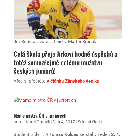
Jiří Suhrada, zdroj: Deník / Martin Břenek
Celá škola přeje Jirkovi hodně úspěchů a
totéž samozřejmě celému mužstvu
českých juniorů!
Více si přečtěte
v článku Zlínského deníku
.
Máme mistra ČR v juniorech
autor:
Karel Opravil
|
Dub 4, 2017
|
Střední škola
Student třídy 1. A
Tomáš Koldas
se stal v neděli
2. 4.