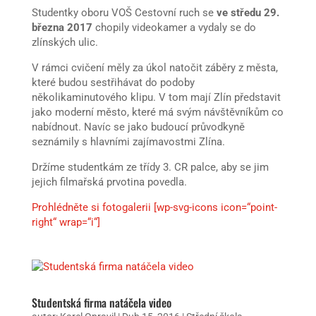
Studentky oboru VOŠ Cestovní ruch se
ve středu 29.
března 2017
chopily videokamer a vydaly se do
zlínských ulic.
V rámci cvičení měly za úkol natočit záběry z města,
které budou sestřihávat do podoby
několikaminutového klipu. V tom mají Zlín představit
jako moderní město, které má svým návštěvníkům co
nabídnout. Navíc se jako budoucí průvodkyně
seznámily s hlavními zajímavostmi Zlína.
Držíme studentkám ze třídy 3. CR palce, aby se jim
jejich filmařská prvotina povedla.
Prohlédněte si fotogalerii [wp-svg-icons icon=“point-
right“ wrap=“i“]
Studentská firma natáčela video