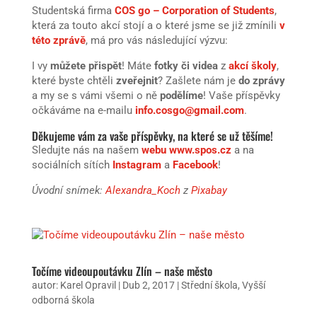
Studentská firma
COS go – Corporation of Students
,
která za touto akcí stojí a o které jsme se již zmínili
v
této zprávě
, má pro vás následující výzvu:
I vy
můžete přispět
! Máte
fotky či videa
z
akcí školy
,
které byste chtěli
zveřejnit
? Zašlete nám je
do zprávy
a my se s vámi všemi o ně
podělíme
! Vaše příspěvky
očkáváme na e-mailu
info.cosgo@gmail.com
.
Děkujeme vám za vaše příspěvky, na které se už těšíme!
Sledujte nás na našem
webu www.spos.cz
a na
sociálních sítích
Instagram
a
Facebook
!
Úvodní snímek:
Alexandra_Koch
z
Pixabay
Točíme videoupoutávku Zlín – naše město
autor:
Karel Opravil
|
Dub 2, 2017
|
Střední škola
,
Vyšší
odborná škola