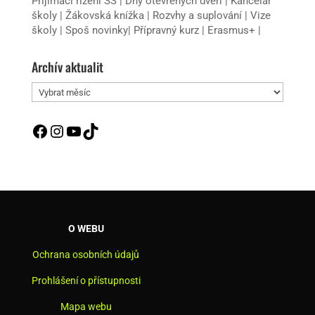
Přijímací řízení SŠ
|
Dny otevřených dveří
|
Kancelář
školy
|
Žákovská knížka
|
Rozvhy a suplování
|
Vize
školy
|
Spoš novinky
|
Přípravný kurz
|
Erasmus+
|
Archív aktualit
Archív
aktualit
Facebook
Instagram
YouTube
TikTok
O WEBU
Ochrana osobních údajů
Prohlášení o přístupnosti
Mapa webu