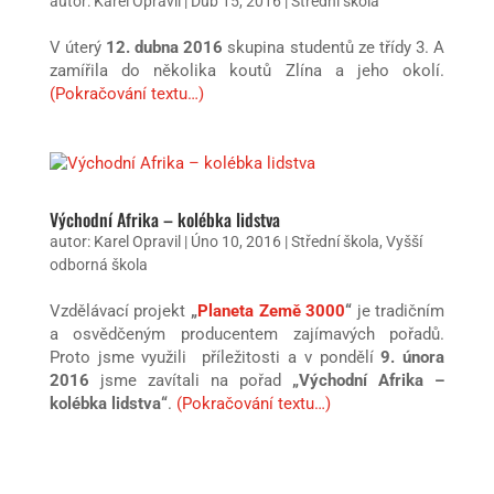
autor:
Karel Opravil
|
Dub 15, 2016
|
Střední škola
V úterý
12. dubna 2016
skupina studentů ze třídy 3. A
zamířila do několika koutů Zlína a jeho okolí.
(Pokračování textu…)
Východní Afrika – kolébka lidstva
autor:
Karel Opravil
|
Úno 10, 2016
|
Střední škola
,
Vyšší
odborná škola
Vzdělávací projekt
„
Planeta Země 3000
“
je tradičním
a osvědčeným producentem zajímavých pořadů.
Proto jsme využili příležitosti a v pondělí
9. února
2016
jsme zavítali na pořad
„Východní Afrika –
kolébka lidstva“
.
(Pokračování textu…)