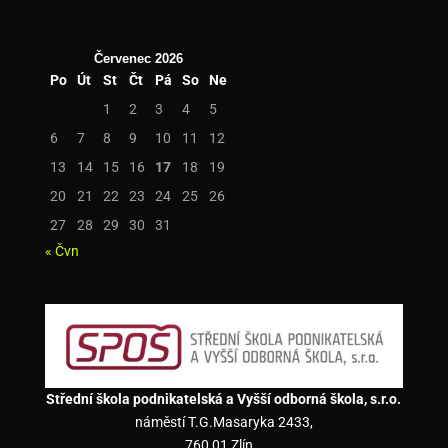
Červenec 2026
Po
Út
St
Čt
Pá
So
Ne
1
2
3
4
5
6
7
8
9
10
11
12
13
14
15
16
17
18
19
20
21
22
23
24
25
26
27
28
29
30
31
« Čvn
Střední škola podnikatelská a Vyšší odborná škola, s.r.o.
náměstí T.G.Masaryka 2433,
760 01 Zlín,